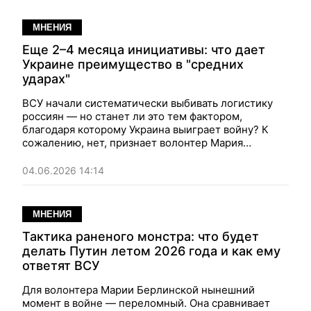
МНЕНИЯ
Еще 2–4 месяца инициативы: что дает
Украине преимущество в "средних
ударах"
ВСУ начали систематически выбивать логистику
россиян — но станет ли это тем фактором,
благодаря которому Украина выиграет войну? К
сожалению, нет, признает волонтер Мария
Берлинская — хотя это и важно, но войну
выигрывают совокупность факторов, а наше
04.06.2026 14:14
преимущество в "Middle Strike" дает окно
возможностей примерно на 2–4 месяца, дальше
нужны другие решения...
МНЕНИЯ
Тактика раненого монстра: что будет
делать Путин летом 2026 года и как ему
ответят ВСУ
Для волонтера Марии Берлинской нынешний
момент в войне — переломный. Она сравнивает