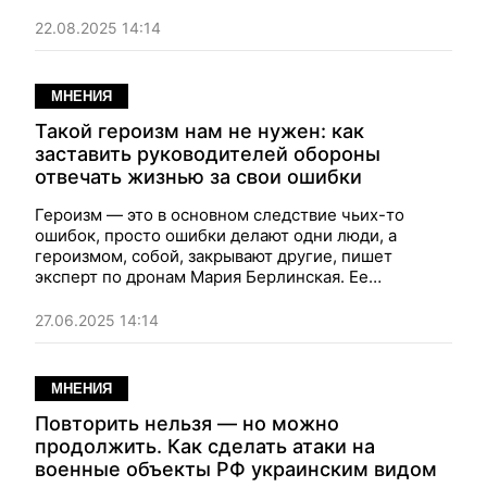
используя прежде всего украинский опыт — и
Берлинская задается вопросом: почему ВСУ до сих
22.08.2025 14:14
пор не сделали ничего подобного?
МНЕНИЯ
Такой героизм нам не нужен: как
заставить руководителей обороны
отвечать жизнью за свои ошибки
Героизм — это в основном следствие чьих-то
ошибок, просто ошибки делают одни люди, а
героизмом, собой, закрывают другие, пишет
эксперт по дронам Мария Берлинская. Ее
предложение: во время войны на ключевые
должности в обороне должны заходить те, кто за
27.06.2025 14:14
свои решения готовы отвечать собственной
жизнью.
МНЕНИЯ
Повторить нельзя — но можно
продолжить. Как сделать атаки на
военные объекты РФ украинским видом