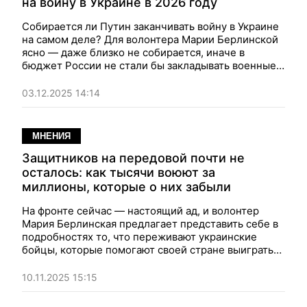
на войну в Украине в 2026 году
Собирается ли Путин заканчивать войну в Украине
на самом деле? Для волонтера Марии Берлинской
ясно — даже близко не собирается, иначе в
бюджет России не стали бы закладывать военные
расходы в ошеломляющем размере 450 миллионов
долларов ежедневно.
03.12.2025 14:14
МНЕНИЯ
Защитников на передовой почти не
осталось: как тысячи воюют за
миллионы, которые о них забыли
На фронте сейчас — настоящий ад, и волонтер
Мария Берлинская предлагает представить себе в
подробностях то, что переживают украинские
бойцы, которые помогают своей стране выиграть
время. То время, которое страна бездарно тратит
на никому не нужные споры, вместо того, чтобы
10.11.2025 15:15
объединиться в помощи армии.