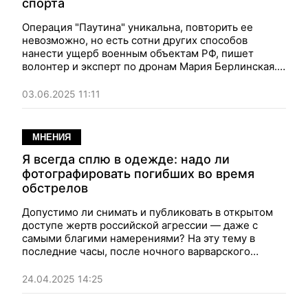
спорта
Операция "Паутина" уникальна, повторить ее
невозможно, но есть сотни других способов
нанести ущерб военным объектам РФ, пишет
волонтер и эксперт по дронам Мария Берлинская.
Она призывает превратить это в украинский
национальный вид спорта.
03.06.2025 11:11
МНЕНИЯ
Я всегда сплю в одежде: надо ли
фотографировать погибших во время
обстрелов
Допустимо ли снимать и публиковать в открытом
доступе жертв российской агрессии — даже с
самыми благими намерениями? На эту тему в
последние часы, после ночного варварского
налета на Киев, возникла дискуссия, которую
поддерживает волонтер Мария Берлинская...
24.04.2025 14:25