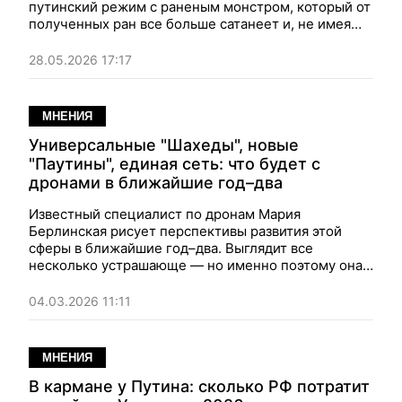
путинский режим с раненым монстром, который от
полученных ран все больше сатанеет и, не имея
сил что-то изменить, бьет без разбора, куда
попало, вкладывая в эти удары последние силы — и
28.05.2026 17:17
постепенно все равно проигрывает...
МНЕНИЯ
Универсальные "Шахеды", новые
"Паутины", единая сеть: что будет с
дронами в ближайшие год–два
Известный специалист по дронам Мария
Берлинская рисует перспективы развития этой
сферы в ближайшие год–два. Выглядит все
несколько устрашающе — но именно поэтому она
призывает сосредоточить все интеллектуальные
силы нации в этом направлении, потому что нет
04.03.2026 11:11
ничего важнее безопасности людей и страны.
МНЕНИЯ
В кармане у Путина: сколько РФ потратит