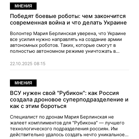
МНЕНИЯ
Победят боевые роботы: чем закончится
современная война и что делать Украине
Волонтер Мария Берлинская уверена, что Украине
все усилия нужно направлять на создание армии
автономных роботов. Таких, которые смогут в
полностью автономном режиме уничтожать в
небе, на земле, на воде все, что движется в нашем
направлении со стороны России.
22.10.2025 08:15
МНЕНИЯ
ВСУ нужен свой "Рубикон": как Россия
создала дроновое суперподразделение и
как с этим бороться
Специалист по дронам Мария Берлинская не
жалеет комплиментов для "Рубикона" — лучшего
технологического подразделения россиян. Им
действительно удалось создать нечто уникальное,