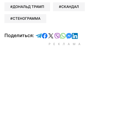
ДОНАЛЬД ТРАМП
СКАНДАЛ
СТЕНОГРАММА
отправить в Telegram
поделиться в Facebook
поделиться в X
отправить в Viber
отправить в Whatsapp
отправить в Messenger
отправить в LinkedIn
Поделиться: