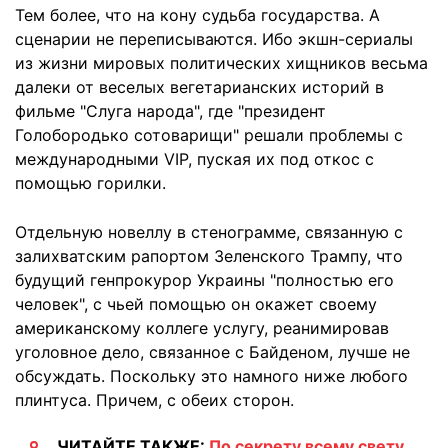
Тем более, что на кону судьба государства. А
сценарии не переписываются. Ибо экшн-сериалы
из жизни мировых политических хищников весьма
далеки от веселых вегетарианских историй в
фильме "Слуга народа", где "президент
Голобородько сотоварищи" решали проблемы с
международными VIP, пуская их под откос с
помощью горилки.
Отдельную новеллу в стенограмме, связанную с
залихватским рапортом Зеленского Трампу, что
будущий генпрокурор Украины "полностью его
человек", с чьей помощью он окажет своему
американскому коллеге услугу, реанимировав
уголовное дело, связанное с Байденом, лучше не
обсуждать. Поскольку это намного ниже любого
плинтуса. Причем, с обеих сторон.
ЧИТАЙТЕ ТАКЖЕ:
По секрету всему свету.