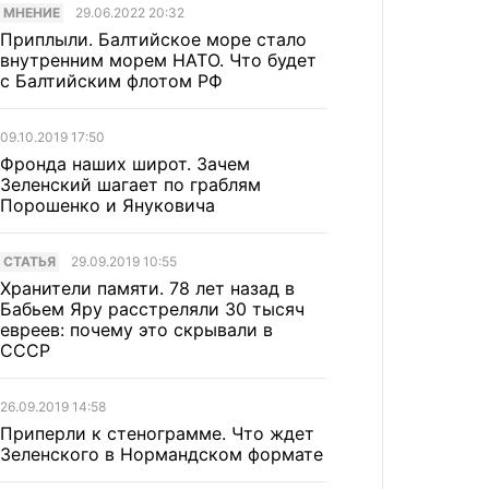
МНЕНИЕ
29.06.2022 20:32
Приплыли. Балтийское море стало
внутренним морем НАТО. Что будет
с Балтийским флотом РФ
09.10.2019 17:50
Фронда наших широт. Зачем
Зеленский шагает по граблям
Порошенко и Януковича
CТАТЬЯ
29.09.2019 10:55
Хранители памяти. 78 лет назад в
Бабьем Яру расстреляли 30 тысяч
евреев: почему это скрывали в
СССР
26.09.2019 14:58
Приперли к стенограмме. Что ждет
Зеленского в Нормандском формате