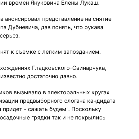
ции времен Януковича Елены Лукаш.
а анонсировал представление на снятие
па Дубневича, дав понять, что рукава
серьез.
инят к съемке с легким запозданием.
охождениях Гладковского-Свинарчука,
известно достаточно давно.
виков вызывало в электоральных кругах
изации предвыборного слогана кандидата
а придет - сажать будем". Поскольку
посадочные грядки так и не покрылись