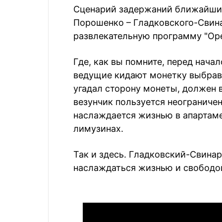
Сценарий задержаний ближайших
Порошенко – Гладковского-Свин
развлекательную программу "Оре
Где, как вы помните, перед нача
ведущие кидают монетку выбрав а
угадал сторону монеты, должен в
везунчик пользуется неогранич
наслаждается жизнью в апартамен
лимузинах.
Так и здесь. Гладковский-Свинарч
наслаждаться жизнью и свободой