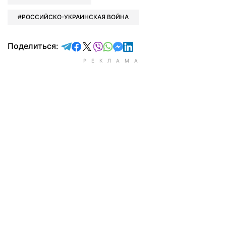
РОССИЙСКО-УКРАИНСКАЯ ВОЙНА
отправить в Telegram
поделиться в Facebook
поделиться в X
отправить в Viber
отправить в Whatsapp
отправить в Messenger
отправить в LinkedIn
Поделиться: