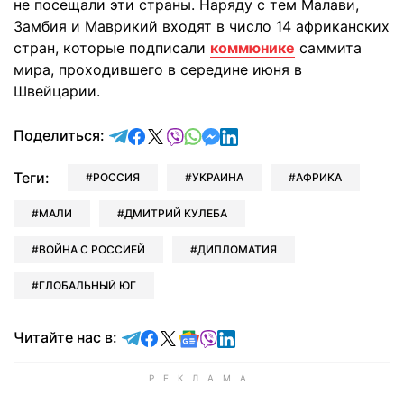
не посещали эти страны. Наряду с тем Малави,
Замбия и Маврикий входят в число 14 африканских
стран, которые подписали
коммюнике
саммита
мира, проходившего в середине июня в
Швейцарии.
отправить в Telegram
поделиться в Facebook
поделиться в X
отправить в Viber
отправить в Whatsapp
отправить в Messenger
отправить в LinkedIn
Поделиться:
Теги:
РОССИЯ
УКРАИНА
АФРИКА
МАЛИ
ДМИТРИЙ КУЛЕБА
ВОЙНА С РОССИЕЙ
ДИПЛОМАТИЯ
ГЛОБАЛЬНЫЙ ЮГ
Читайте в Telegram
Читайте в Facebook
Читайте в X
Читайте в Google news
Читайте в Viber
Читайте в LinkedIn
Читайте нас в: