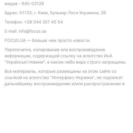
медиа - R40-03129
Адрес: 01133, г. Киев, бульвар Леси Украинки, 26
Телефон: +38 044 207 45 54
E-mail: info@focus.ua
FOCUS.UA — больше чем просто новости.
Перепечатка, копирование или воспроизведение
информации, содержащей ссылку на агентство ИнА
"Українські Новини", в каком-либо виде строго запрещены.
Все материалы, которые размещены на этом сайте со
ссылкой на агентство "Интерфакс-Украина", не подлежат
дальнейшему воспроизведению и/или распространению в
любой форме, кроме как с письменного разрешения
агентства.
Материалы с плашками "Р", "Новости партнеров", "Новости
компаний", "Новости партий", "Инновации", "Позиция",
"Спецпроект при поддержке" публикуются на
коммерческой основе.