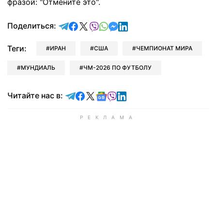
фразой: "Отмените это".
отправить в Telegram
поделиться в Facebook
поделиться в X
отправить в Viber
отправить в Whatsapp
отправить в Messenger
отправить в LinkedIn
Поделиться:
Теги:
ИРАН
США
ЧЕМПИОНАТ МИРА
МУНДИАЛЬ
ЧМ-2026 ПО ФУТБОЛУ
Читайте в Telegram
Читайте в Facebook
Читайте в X
Читайте в Google news
Читайте в Viber
Читайте в LinkedIn
Читайте нас в: