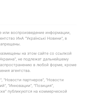
е или воспроизведение информации,
нтство ИнА "Українські Новини", в
запрещены.
размещены на этом сайте со ссылкой
-Украина", не подлежат дальнейшему
распространению в любой форме, кроме
ения агентства.
, "Новости партнеров", "Новости
й", "Инновации", "Позиция",
ке" публикуются на коммерческой