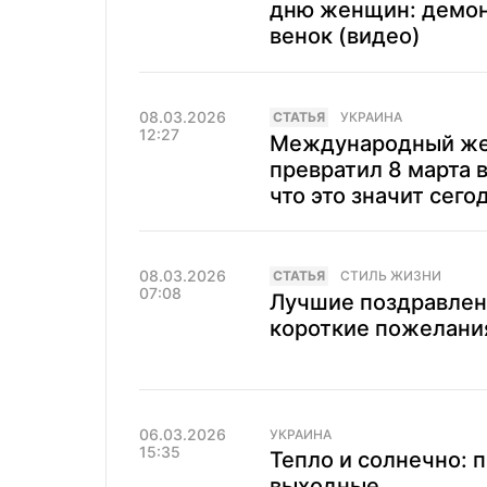
дню женщин: демон
венок (видео)
08.03.2026
CТАТЬЯ
УКРАИНА
12:27
Международный жен
превратил 8 марта в
что это значит сего
08.03.2026
CТАТЬЯ
СТИЛЬ ЖИЗНИ
07:08
Лучшие поздравлени
короткие пожелания
06.03.2026
УКРАИНА
15:35
Тепло и солнечно: 
выходные