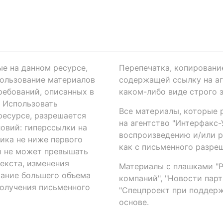
ые на данном ресурсе,
Перепечатка, копировани
ользование материалов
содержащей ссылку на аге
ребований, описанных в
каком-либо виде строго 
. Использовать
Все материалы, которые 
есурсе, разрешается
на агентство "Интерфакс
овий: гиперссылки на
воспроизведению и/или 
ика не ниже первого
как с письменного разреш
й не может превышать
екста, изменения
Материалы с плашками "Р"
вание большего объема
компаний", "Новости парти
получения письменного
"Спецпроект при поддерж
основе.