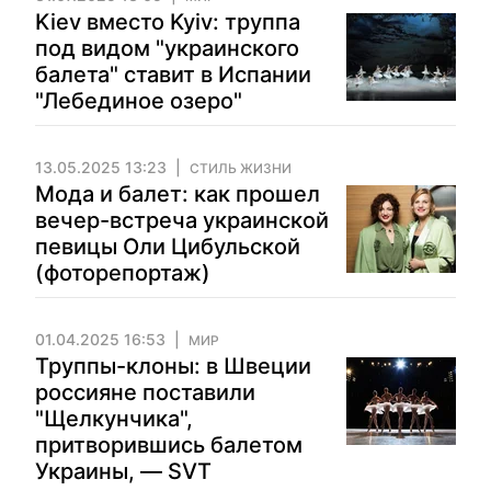
Kiev вместо Kyiv: труппа
под видом "украинского
балета" ставит в Испании
"Лебединое озеро"
13.05.2025 13:23
СТИЛЬ ЖИЗНИ
Мода и балет: как прошел
вечер-встреча украинской
певицы Оли Цибульской
(фоторепортаж)
01.04.2025 16:53
МИР
Труппы-клоны: в Швеции
россияне поставили
"Щелкунчика",
притворившись балетом
Украины, — SVT