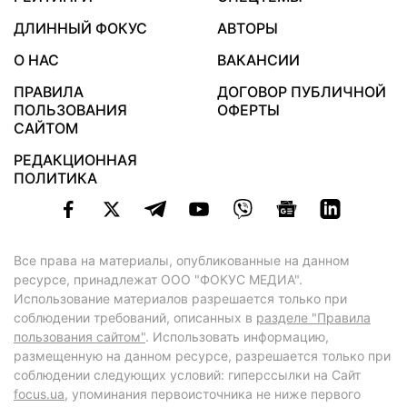
ДЛИННЫЙ ФОКУС
АВТОРЫ
О НАС
ВАКАНСИИ
ПРАВИЛА
ДОГОВОР ПУБЛИЧНОЙ
ПОЛЬЗОВАНИЯ
ОФЕРТЫ
САЙТОМ
РЕДАКЦИОННАЯ
ПОЛИТИКА
Все права на материалы, опубликованные на данном
ресурсе, принадлежат ООО "ФОКУС МЕДИА".
Использование материалов разрешается только при
соблюдении требований, описанных в
разделе "Правила
пользования сайтом"
. Использовать информацию,
размещенную на данном ресурсе, разрешается только при
соблюдении следующих условий: гиперссылки на Сайт
focus.ua
, упоминания первоисточника не ниже первого