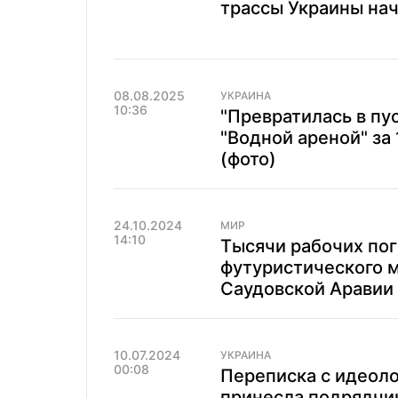
трассы Украины нач
08.08.2025
УКРАИНА
10:36
"Превратилась в пу
"Водной ареной" за 
(фото)
24.10.2024
МИР
14:10
Тысячи рабочих пог
футуристического м
Саудовской Аравии
10.07.2024
УКРАИНА
00:08
Переписка с идеоло
принесла подрядчик