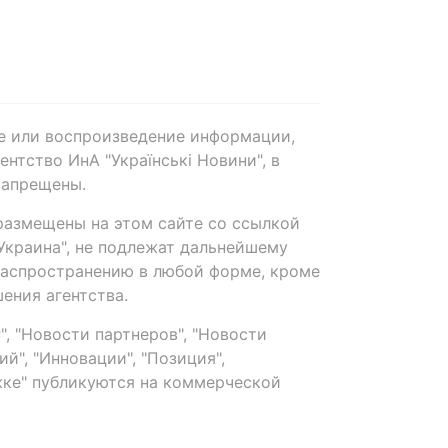
е или воспроизведение информации,
нтство ИнА "Українські Новини", в
запрещены.
размещены на этом сайте со ссылкой
-Украина", не подлежат дальнейшему
распространению в любой форме, кроме
ения агентства.
, "Новости партнеров", "Новости
й", "Инновации", "Позиция",
ке" публикуются на коммерческой