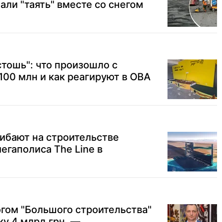
али "таять" вместе со снегом
стошь": что произошло с
100 млн и как реагируют в ОВА
ибают на строительстве
егаполиса The Line в
гом "Большого строительства"
у 4 млрд грн, —