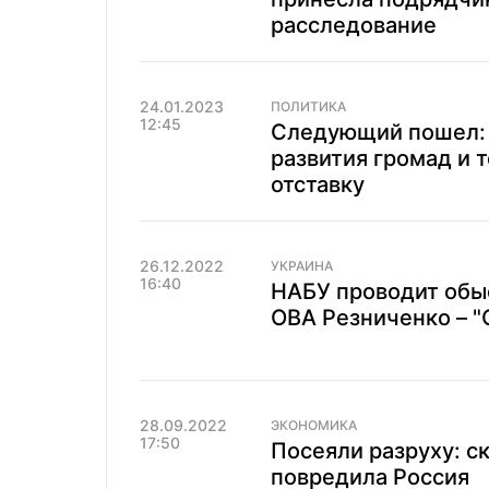
расследование
24.01.2023
ПОЛИТИКА
12:45
Следующий пошел: 
развития громад и 
отставку
26.12.2022
УКРАИНА
16:40
НАБУ проводит обы
ОВА Резниченко – 
28.09.2022
ЭКОНОМИКА
17:50
Посеяли разруху: с
повредила Россия