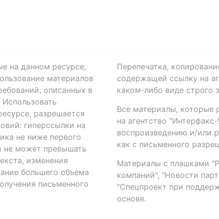
ые на данном ресурсе,
Перепечатка, копировани
ользование материалов
содержащей ссылку на аге
ребований, описанных в
каком-либо виде строго 
. Использовать
Все материалы, которые 
есурсе, разрешается
на агентство "Интерфакс
овий: гиперссылки на
воспроизведению и/или 
ика не ниже первого
как с письменного разреш
й не может превышать
екста, изменения
Материалы с плашками "Р"
вание большего объема
компаний", "Новости парти
получения письменного
"Спецпроект при поддерж
основе.