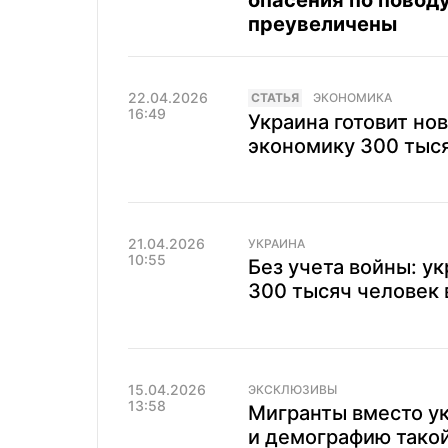
опасения по повод
преувеличены
22.04.2026
CТАТЬЯ
ЭКОНОМИКА
16:49
Украина готовит нов
экономику 300 тыся
21.04.2026
УКРАИНА
10:55
Без учета войны: у
300 тысяч человек 
15.04.2026
ЭКСКЛЮЗИВЫ
13:58
Мигранты вместо ук
и демографию тако