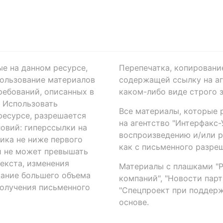
ые на данном ресурсе,
Перепечатка, копировани
ользование материалов
содержащей ссылку на аге
ребований, описанных в
каком-либо виде строго 
. Использовать
Все материалы, которые 
есурсе, разрешается
на агентство "Интерфакс
овий: гиперссылки на
воспроизведению и/или 
ика не ниже первого
как с письменного разреш
й не может превышать
екста, изменения
Материалы с плашками "Р"
вание большего объема
компаний", "Новости парти
получения письменного
"Спецпроект при поддерж
основе.