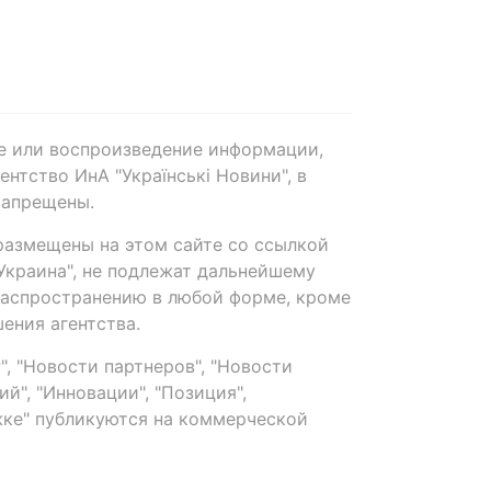
е или воспроизведение информации,
нтство ИнА "Українські Новини", в
запрещены.
размещены на этом сайте со ссылкой
-Украина", не подлежат дальнейшему
распространению в любой форме, кроме
ения агентства.
, "Новости партнеров", "Новости
й", "Инновации", "Позиция",
ке" публикуются на коммерческой