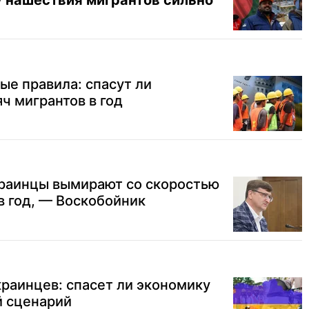
у нашествия мигрантов сильно
ые правила: спасут ли
ч мигрантов в год
краинцы вымирают со скоростью
в год, — Воскобойник
раинцев: спасет ли экономику
й сценарий