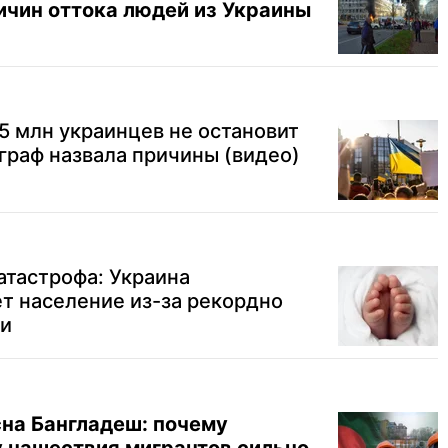
ичин оттока людей из Украины
 млн украинцев не остановит
раф назвала причины (видео)
атастрофа: Украина
т население из-за рекордно
ти
сна Бангладеш: почему