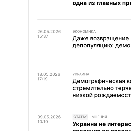
одна из главных пр
26.05.2026
ЭКОНОМИКА
15:37
Даже возвращение 5
депопуляцию: демог
18.05.2026
УКРАИНА
17:19
Демографическая к
стремительно теряе
низкой рождаемос
09.05.2026
CТАТЬЯ
МНЕНИЯ
10:10
Украина не интере