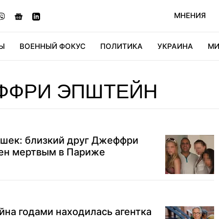
МНЕНИЯ
Ы
ВОЕННЫЙ ФОКУС
ПОЛИТИКА
УКРАИНА
МИ
ОНОМИКА
ДИДЖИТАЛ
АВТО
МИРФАН
КУЛЬТ
ФФРИ ЭПШТЕЙН
ушек: близкий друг Джеффри
ен мертвым в Париже
на годами находилась агентка