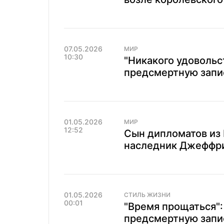
07.05.2026
МИР
10:30
"Никакого удовольс
предсмертную запи
01.05.2026
МИР
12:52
Сын дипломатов из
наследник Джеффри
01.05.2026
СТИЛЬ ЖИЗНИ
00:01
"Время прощаться":
предсмертную запис