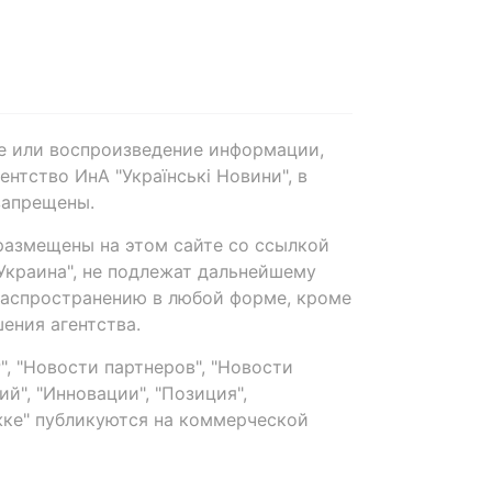
е или воспроизведение информации,
нтство ИнА "Українські Новини", в
запрещены.
размещены на этом сайте со ссылкой
-Украина", не подлежат дальнейшему
распространению в любой форме, кроме
ения агентства.
, "Новости партнеров", "Новости
й", "Инновации", "Позиция",
ке" публикуются на коммерческой