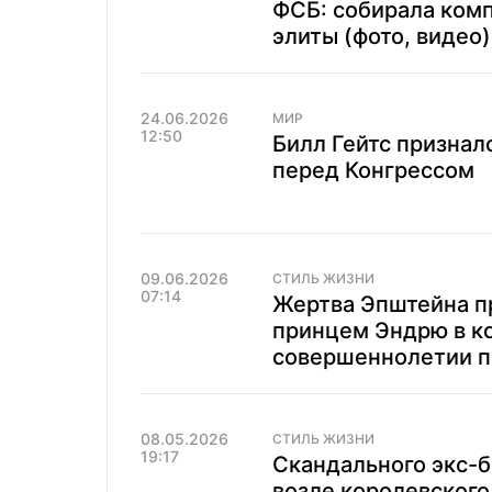
ФСБ: собирала ком
элиты (фото, видео)
24.06.2026
МИР
12:50
Билл Гейтс признал
перед Конгрессом
09.06.2026
СТИЛЬ ЖИЗНИ
07:14
Жертва Эпштейна пр
принцем Эндрю в ко
совершеннолетии 
08.05.2026
СТИЛЬ ЖИЗНИ
19:17
Скандального экс-
возле королевского