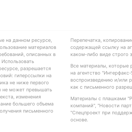
ые на данном ресурсе,
Перепечатка, копировани
ользование материалов
содержащей ссылку на аге
ребований, описанных в
каком-либо виде строго 
. Использовать
Все материалы, которые 
есурсе, разрешается
на агентство "Интерфакс
овий: гиперссылки на
воспроизведению и/или 
ика не ниже первого
как с письменного разреш
й не может превышать
екста, изменения
Материалы с плашками "Р"
вание большего объема
компаний", "Новости парти
получения письменного
"Спецпроект при поддерж
основе.