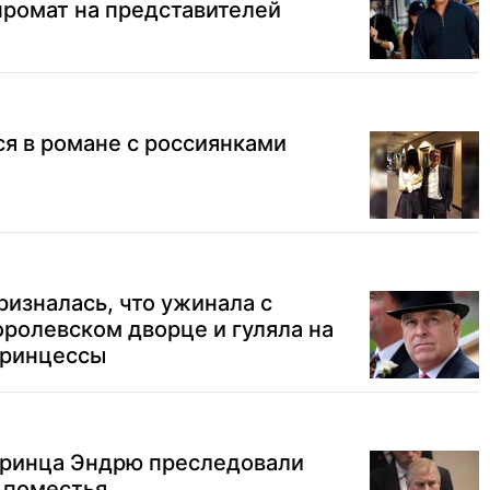
промат на представителей
ся в романе с россиянками
изналась, что ужинала с
ролевском дворце и гуляла на
принцессы
бринца Эндрю преследовали
 поместья