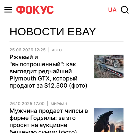
UA
НОВОСТИ EBAY
25.06.2026 12:25
АВТО
Ржавый и
"выпотрошенный": как
выглядит редчайший
Plymouth GTX, который
продают за $12,500 (фото)
26.10.2025 17:00
МИРФАН
Мужчина продает чипсы в
форме Годзилы: за это
просят на аукционе
бешеную сумму (фото)