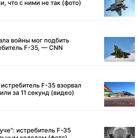
, что с ними не так (фото)
ала войны мог подбить
ебитель F-35, — CNN
 истребитель F-35 взорвал
или за 11 секунд (видео)
уче": истребитель F-35
льным холодом (фото)