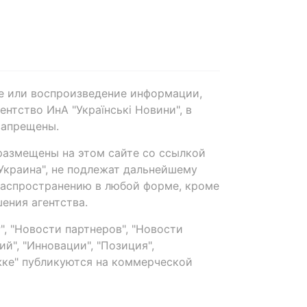
е или воспроизведение информации,
нтство ИнА "Українські Новини", в
запрещены.
размещены на этом сайте со ссылкой
-Украина", не подлежат дальнейшему
распространению в любой форме, кроме
ения агентства.
, "Новости партнеров", "Новости
й", "Инновации", "Позиция",
ке" публикуются на коммерческой