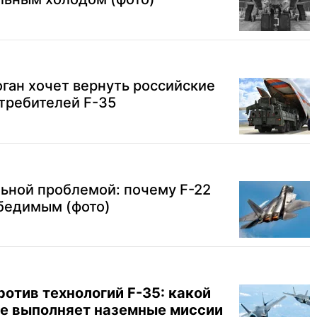
оган хочет вернуть российские
требителей F-35
льной проблемой: почему F-22
обедимым (фото)
ротив технологий F-35: какой
е выполняет наземные миссии