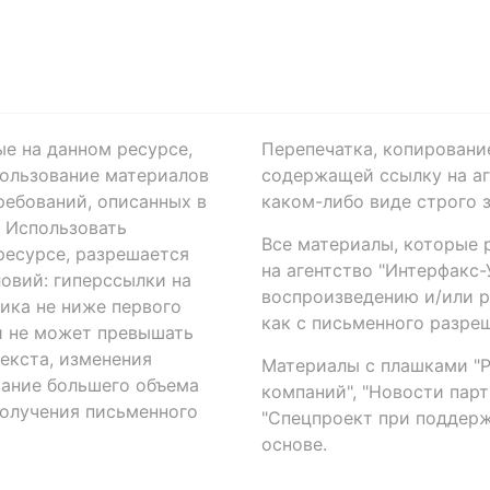
ые на данном ресурсе,
Перепечатка, копировани
ользование материалов
содержащей ссылку на аге
ребований, описанных в
каком-либо виде строго 
. Использовать
Все материалы, которые 
есурсе, разрешается
на агентство "Интерфакс
овий: гиперссылки на
воспроизведению и/или 
ика не ниже первого
как с письменного разреш
й не может превышать
екста, изменения
Материалы с плашками "Р"
вание большего объема
компаний", "Новости парти
получения письменного
"Спецпроект при поддерж
основе.