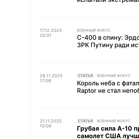
17.12.2025
ВОЕННЫЙ ФОКУС
20:01
С-400 в спину: Эрд
ЗРК Путину ради ис
28.11.2025
CТАТЬЯ
ВОЕННЫЙ ФОКУС
17:08
Король неба с фата
Raptor не стал неп
21.11.2025
CТАТЬЯ
ВОЕННЫЙ ФОКУС
10:09
Грубая сила A-10 п
самолет США лучш