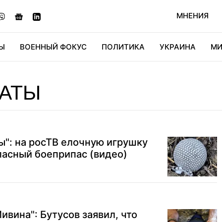
МНЕНИЯ
Ы
ВОЕННЫЙ ФОКУС
ПОЛИТИКА
УКРАИНА
МИ
ОНОМИКА
ДИДЖИТАЛ
АВТО
МИРФАН
КУЛЬТ
НАТЫ
": на росТВ елочную игрушку
пасный боеприпас (видео)
ивина": Бутусов заявил, что