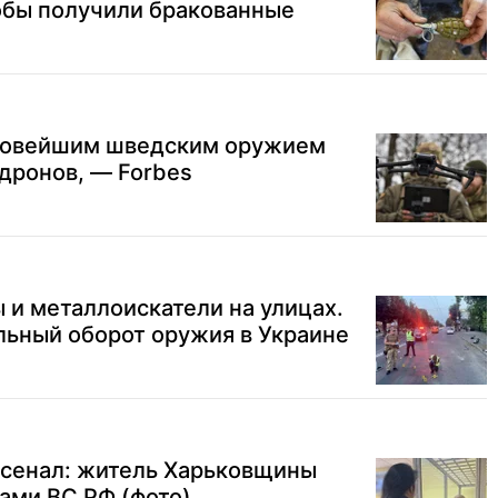
обы получили бракованные
новейшим шведским оружием
дронов, — Forbes
ы и металлоискатели на улицах.
льный оборот оружия в Украине
рсенал: житель Харьковщины
ами ВС РФ (фото)