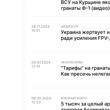
ВСУ на Курщине як
гранаты Ф-1 (видео)
28.11.2024
ДИДЖИТАЛ
16:51
Украина жертвует 
ради усиления FPV-
09.07.2024
ЭКСКЛЮЗИВЫ
12:41
"Тарифы" на гранат
Как пресечь нелега
09.05.2024
ВОЕННЫЙ ФОКУС
12:23
5 тысяч за целый а
торговал боеприпас