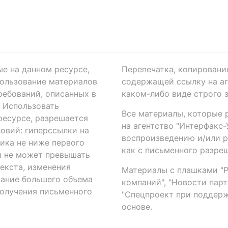
ые на данном ресурсе,
Перепечатка, копировани
ользование материалов
содержащей ссылку на аге
ребований, описанных в
каком-либо виде строго 
. Использовать
Все материалы, которые 
есурсе, разрешается
на агентство "Интерфакс
овий: гиперссылки на
воспроизведению и/или 
ика не ниже первого
как с письменного разреш
й не может превышать
екста, изменения
Материалы с плашками "Р"
вание большего объема
компаний", "Новости парти
получения письменного
"Спецпроект при поддерж
основе.