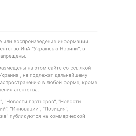
е или воспроизведение информации,
нтство ИнА "Українські Новини", в
запрещены.
размещены на этом сайте со ссылкой
-Украина", не подлежат дальнейшему
распространению в любой форме, кроме
ения агентства.
, "Новости партнеров", "Новости
й", "Инновации", "Позиция",
ке" публикуются на коммерческой