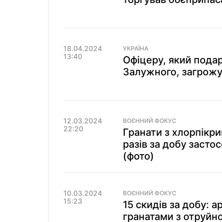
18.04.2024
УКРАЇНА
13:40
Офіцеру, який подар
Залужного, загрожу
12.03.2024
ВОЄННИЙ ФОКУС
22:20
Гранати з хлорпікри
разів за добу заст
(фото)
10.03.2024
ВОЄННИЙ ФОКУС
15:23
15 скидів за добу: а
гранатами з отруйн