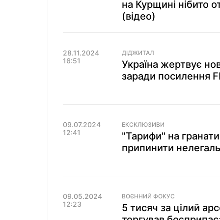
на Курщині нібито о
(відео)
28.11.2024
ДІДЖИТАЛ
16:51
Україна жертвує н
заради посилення F
09.07.2024
ЕКСКЛЮЗИВИ
12:41
"Тарифи" на гранати
припинити нелегальн
09.05.2024
ВОЄННИЙ ФОКУС
12:23
5 тисяч за цілий а
торгував боєприпас