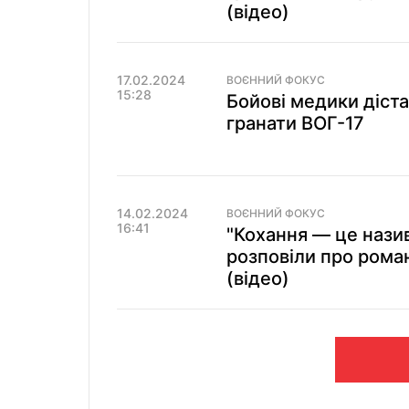
(відео)
17.02.2024
ВОЄННИЙ ФОКУС
15:28
Бойові медики діста
гранати ВОГ-17
14.02.2024
ВОЄННИЙ ФОКУС
16:41
"Кохання — це назива
розповіли про рома
(відео)