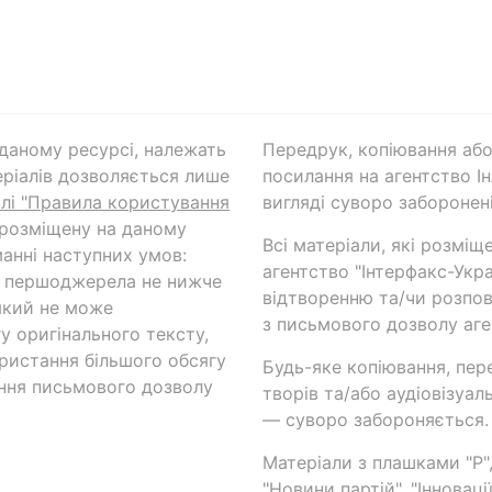
а даному ресурсі, належать
Передрук, копіювання або
ріалів дозволяється лише
посилання на агентство Ін
ілі "Правила користування
вигляді суворо заборонені
 розміщену на даному
Всі матеріали, які розміщ
анні наступних умов:
агентство "Інтерфакс-Укр
и першоджерела не нижче
відтворенню та/чи розпов
який не може
з письмового дозволу аге
у оригінального тексту,
ористання більшого обсягу
Будь-яке копіювання, пер
ння письмового дозволу
творів та/або аудіовізуал
— суворо забороняється.
Матеріали з плашками "Р",
"Новини партій", "Інноваці