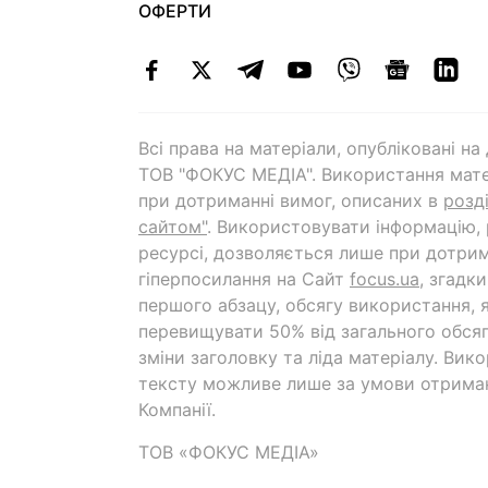
ОФЕРТИ
Всі права на матеріали, опубліковані н
ТОВ "ФОКУС МЕДІА". Використання мате
при дотриманні вимог, описаних в
розд
сайтом"
. Використовувати інформацію,
ресурсі, дозволяється лише при дотрим
гіперпосилання на Cайт
focus.ua
, згадк
першого абзацу, обсягу використання, 
перевищувати 50% від загального обсяг
зміни заголовку та ліда матеріалу. Вик
тексту можливе лише за умови отрима
Компанії.
ТОВ «ФОКУС МЕДІА»