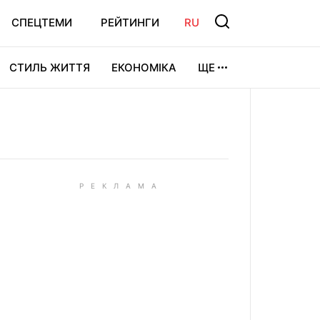
СПЕЦТЕМИ
РЕЙТИНГИ
RU
СТИЛЬ ЖИТТЯ
ЕКОНОМІКА
ЩЕ
ЛЬТУРА
ВІДЕОІГРИ
СПОРТ