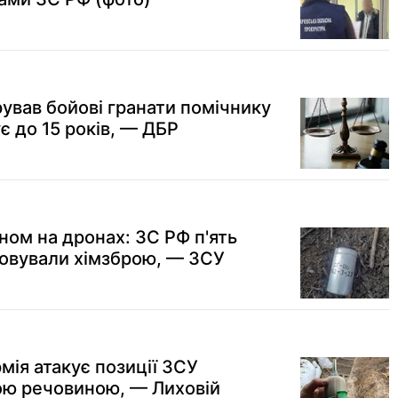
ував бойові гранати помічнику
є до 15 років, — ДБР
ном на дронах: ЗС РФ п'ять
осовували хімзброю, — ЗСУ
рмія атакує позиції ЗСУ
ою речовиною, — Лиховій