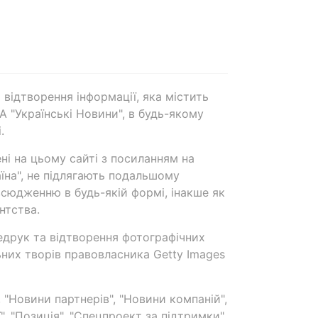
 відтворення інформації, яка містить
А "Українські Новини", в будь-якому
.
ені на цьому сайті з посиланням на
аїна", не підлягають подальшому
сюдженню в будь-якій формі, інакше як
нтства.
едрук та відтворення фотографічних
ьних творів правовласника Getty Images
 "Новини партнерів", "Новини компаній",
ї", "Позиція", "Спецпроект за підтримки"