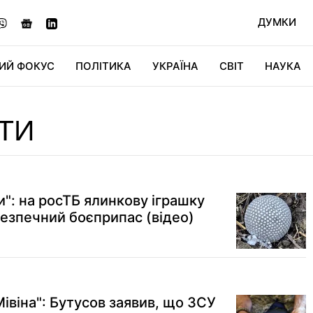
ДУМКИ
ИЙ ФОКУС
ПОЛІТИКА
УКРАЇНА
СВІТ
НАУКА
ДІДЖИТАЛ
АВТО
СВІТФАН
КУ
ТИ
": на росТБ ялинкову іграшку
безпечний боєприпас (відео)
івіна": Бутусов заявив, що ЗСУ