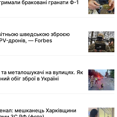
тримали браковані гранати Ф-1
овітньою шведською зброєю
PV-дронів, — Forbes
 та металошукачі на вулицях. Як
ий обіг зброї в Україні
рсенал: мешканець Харківщини
ами ЗС РФ (фото)