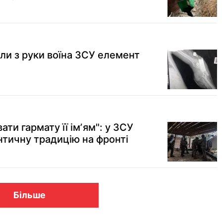
ли з руки воїна ЗСУ елемент
ти гармату її імʼям": у ЗСУ
нтичну традицію на фронті
Більше