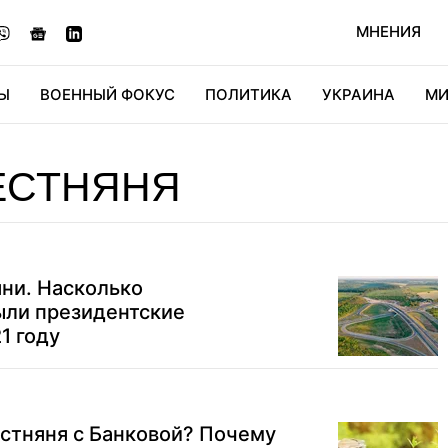
МНЕНИЯ
Ы
ВОЕННЫЙ ФОКУС
ПОЛИТИКА
УКРАИНА
МИ
ОНОМИКА
ДИДЖИТАЛ
АВТО
МИРФАН
КУЛЬТ
ЕСТНЯНЯ
яни. Насколько
ыли президентские
1 году
стняня с Банковой? Почему