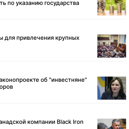
ть по указанию государства
ы для привлечения крупных
законопроекте об "инвестняне"
торов
анадской компании Black Iron