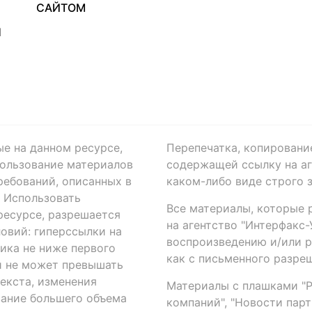
САЙТОМ
Я
ые на данном ресурсе,
Перепечатка, копировани
ользование материалов
содержащей ссылку на аге
ребований, описанных в
каком-либо виде строго 
. Использовать
Все материалы, которые 
есурсе, разрешается
на агентство "Интерфакс
овий: гиперссылки на
воспроизведению и/или 
ика не ниже первого
как с письменного разреш
й не может превышать
екста, изменения
Материалы с плашками "Р"
вание большего объема
компаний", "Новости парти