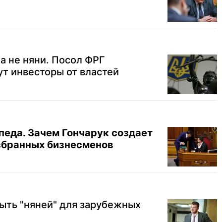
а не няни. Посол ФРГ
ут инвесторы от властей
педа. Зачем Гончарук создает
збранных бизнесменов
ыть "няней" для зарубежных