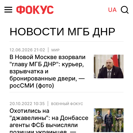
UA
НОВОСТИ МГБ ДНР
12.06.2026 21:02
МИР
В Новой Москве взорвали
"главу МГБ ДНР": курьер,
взрывчатка и
бронированные двери, —
росСМИ (фото)
20.10.2022 10:35
ВОЕННЫЙ ФОКУС
Охотились на
"джавелины": на Донбассе
агенты ФСБ вычисляли
позиции украинцев, —