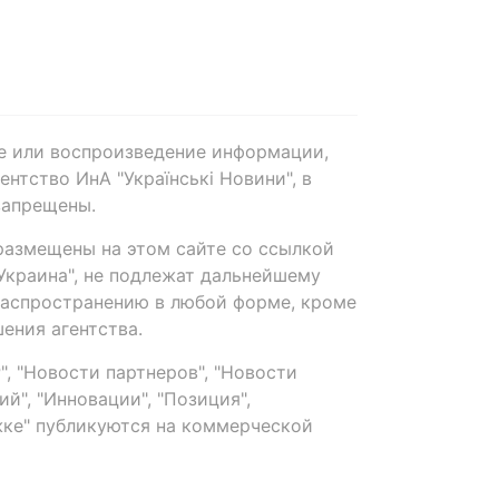
е или воспроизведение информации,
нтство ИнА "Українські Новини", в
запрещены.
размещены на этом сайте со ссылкой
-Украина", не подлежат дальнейшему
распространению в любой форме, кроме
ения агентства.
, "Новости партнеров", "Новости
й", "Инновации", "Позиция",
ке" публикуются на коммерческой