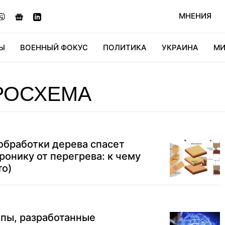
МНЕНИЯ
Ы
ВОЕННЫЙ ФОКУС
ПОЛИТИКА
УКРАИНА
МИ
ОНОМИКА
ДИДЖИТАЛ
АВТО
МИРФАН
КУЛЬТ
РОСХЕМА
обработки дерева спасет
онику от перегрева: к чему
то)
ипы, разработанные