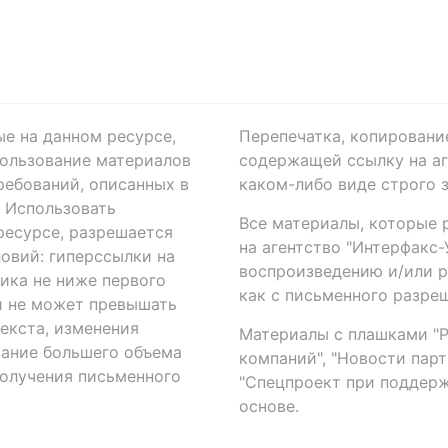
ые на данном ресурсе,
Перепечатка, копировани
ользование материалов
содержащей ссылку на аге
ребований, описанных в
каком-либо виде строго 
. Использовать
Все материалы, которые 
есурсе, разрешается
на агентство "Интерфакс
овий: гиперссылки на
воспроизведению и/или 
ика не ниже первого
как с письменного разреш
й не может превышать
екста, изменения
Материалы с плашками "Р"
вание большего объема
компаний", "Новости парти
получения письменного
"Спецпроект при поддерж
основе.