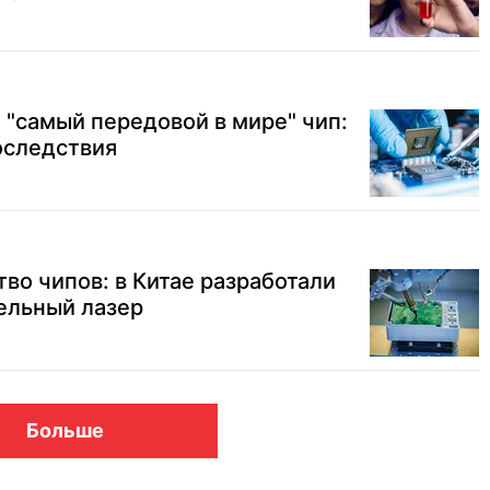
 "самый передовой в мире" чип:
оследствия
во чипов: в Китае разработали
ельный лазер
Больше