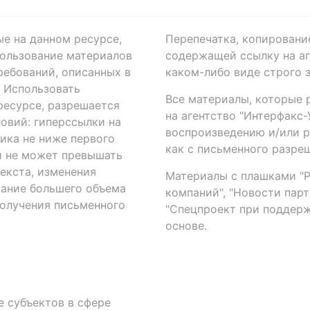
ые на данном ресурсе,
Перепечатка, копировани
ользование материалов
содержащей ссылку на аге
ребований, описанных в
каком-либо виде строго 
. Использовать
Все материалы, которые 
есурсе, разрешается
на агентство "Интерфакс
овий: гиперссылки на
воспроизведению и/или 
ика не ниже первого
как с письменного разреш
й не может превышать
екста, изменения
Материалы с плашками "Р"
вание большего объема
компаний", "Новости парти
получения письменного
"Спецпроект при поддерж
основе.
 субъектов в сфере