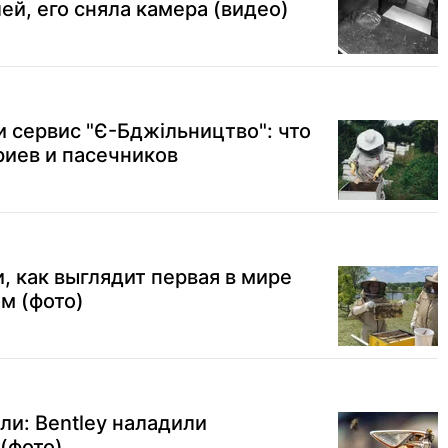
лей, его сняла камера (видео)
и сервис "Є-Бджільництво": что
риев и пасечников
, как выглядит первая в мире
м (фото)
ли: Bentley наладили
(фото)