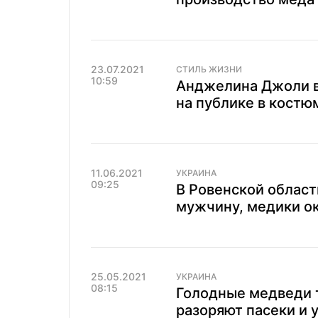
23.07.2021
СТИЛЬ ЖИЗНИ
10:59
Анджелина Джоли в
на публике в костю
11.06.2021
УКРАИНА
09:25
В Ровенской облас
мужчину, медики о
25.05.2021
УКРАИНА
08:15
Голодные медведи 
разоряют пасеки и 