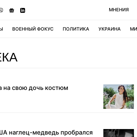
МНЕНИЯ
Ы
ВОЕННЫЙ ФОКУС
ПОЛИТИКА
УКРАИНА
МИ
ОНОМИКА
ДИДЖИТАЛ
АВТО
МИРФАН
КУЛЬТ
ЕКА
а на свою дочь костюм
США наглец-медведь пробрался