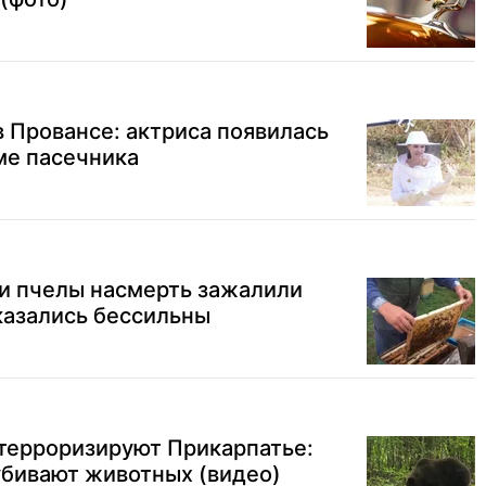
 Провансе: актриса появилась
ме пасечника
ти пчелы насмерть зажалили
казались бессильны
терроризируют Прикарпатье:
убивают животных (видео)