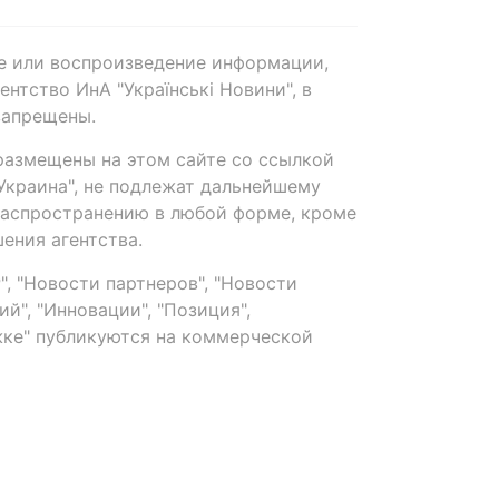
е или воспроизведение информации,
нтство ИнА "Українські Новини", в
запрещены.
размещены на этом сайте со ссылкой
-Украина", не подлежат дальнейшему
распространению в любой форме, кроме
ения агентства.
, "Новости партнеров", "Новости
й", "Инновации", "Позиция",
ке" публикуются на коммерческой