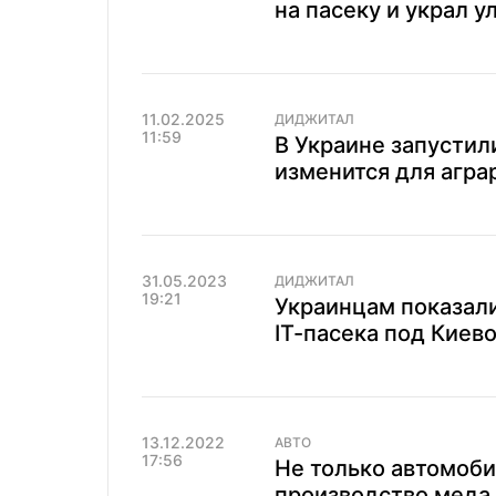
на пасеку и украл у
11.02.2025
ДИДЖИТАЛ
11:59
В Украине запустил
изменится для агра
31.05.2023
ДИДЖИТАЛ
19:21
Украинцам показали
ІТ-пасека под Киево
13.12.2022
АВТО
17:56
Не только автомоби
производство меда 