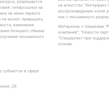
есурсе, разрешается
на агентство "Интерфакс
овий: гиперссылки на
воспроизведению и/или 
ика не ниже первого
как с письменного разреш
й не может превышать
екста, изменения
Материалы с плашками "Р"
вание большего объема
компаний", "Новости парти
получения письменного
"Спецпроект при поддерж
основе.
 субъектов в сфере
аинки, 26