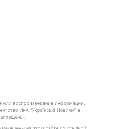
е или воспроизведение информации,
нтство ИнА "Українські Новини", в
запрещены.
размещены на этом сайте со ссылкой