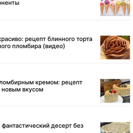
оненты
красиво: рецепт блинного торта
ого пломбира (видео)
 пломбирным кремом: рецепт
с новым вкусом
 фантастический десерт без