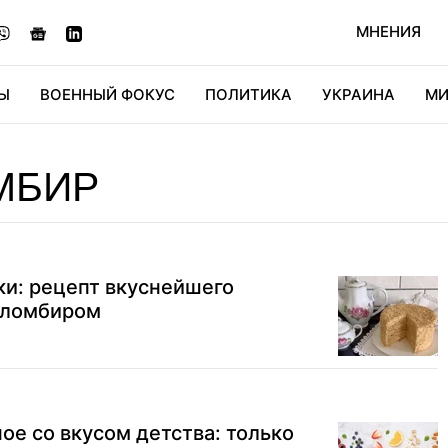
МНЕНИЯ
Ы
ВОЕННЫЙ ФОКУС
ПОЛИТИКА
УКРАИНА
МИ
ОНОМИКА
ДИДЖИТАЛ
АВТО
МИРФАН
КУЛЬТ
МБИР
ки: рецепт вкуснейшего
пломбиром
е со вкусом детства: только