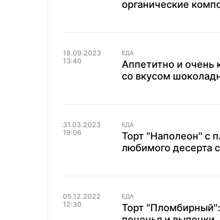
органические комп
18.09.2023
ЕДА
13:40
Аппетитно и очень 
со вкусом шоколадн
31.03.2023
ЕДА
19:06
Торт "Наполеон" с
любимого десерта 
05.12.2022
ЕДА
12:30
Торт "Пломбирный":
печенья и выпечки