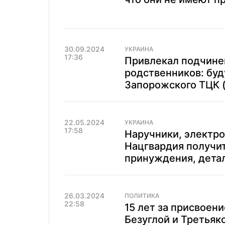
30.09.2024
УКРАИНА
17:36
Привлекал подчине
родственников: буд
Запорожского ТЦК 
22.05.2024
УКРАИНА
17:58
Наручники, электро
Нацгвардия получи
принуждения, дета
26.03.2024
ПОЛИТИКА
22:58
15 лет за присвоен
Безуглой и Третьяк