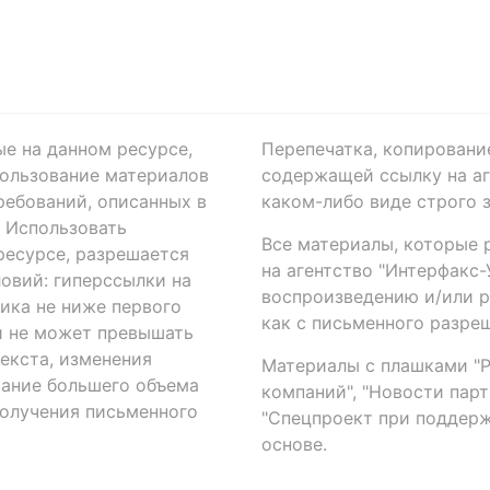
ые на данном ресурсе,
Перепечатка, копировани
ользование материалов
содержащей ссылку на аге
ребований, описанных в
каком-либо виде строго 
. Использовать
Все материалы, которые 
есурсе, разрешается
на агентство "Интерфакс
овий: гиперссылки на
воспроизведению и/или 
ика не ниже первого
как с письменного разреш
й не может превышать
екста, изменения
Материалы с плашками "Р"
вание большего объема
компаний", "Новости парти
получения письменного
"Спецпроект при поддерж
основе.