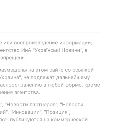
е или воспроизведение информации,
нтство ИнА "Українські Новини", в
запрещены.
размещены на этом сайте со ссылкой
-Украина", не подлежат дальнейшему
распространению в любой форме, кроме
ения агентства.
, "Новости партнеров", "Новости
й", "Инновации", "Позиция",
ке" публикуются на коммерческой