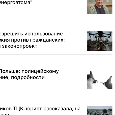
Энергоатома"
разрешить использование
жия против гражданских:
л законопроект
 Польше: полицейскому
ние, подробности
ков ТЦК: юрист рассказала, на
рава