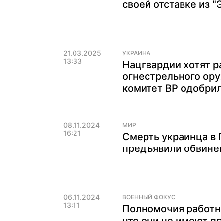
своей отставке из "
21.03.2025
УКРАИНА
13:33
Нацгвардии хотят 
огнестрельного ору
комитет ВР одобри
08.11.2024
МИР
16:21
Смерть украинца в
предъявили обвине
06.11.2024
ВОЕННЫЙ ФОКУС
13:11
Полномочия работни
что они не имеют п