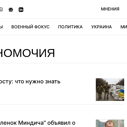
МНЕНИЯ
Ы
ВОЕННЫЙ ФОКУС
ПОЛИТИКА
УКРАИНА
МИ
ОНОМИКА
ДИДЖИТАЛ
АВТО
МИРФАН
КУЛЬТ
НОМОЧИЯ
осту: что нужно знать
ленок Миндича" объявил о