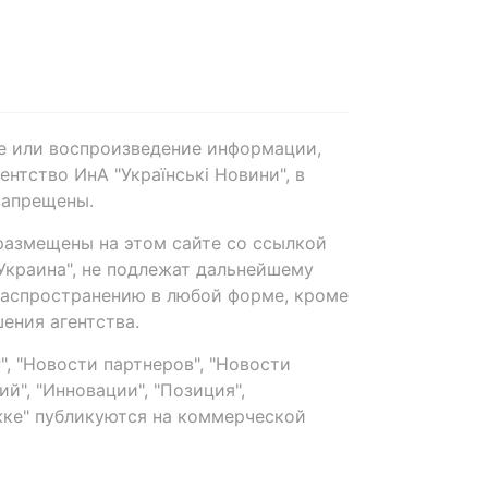
е или воспроизведение информации,
нтство ИнА "Українські Новини", в
запрещены.
размещены на этом сайте со ссылкой
-Украина", не подлежат дальнейшему
распространению в любой форме, кроме
ения агентства.
, "Новости партнеров", "Новости
й", "Инновации", "Позиция",
ке" публикуются на коммерческой