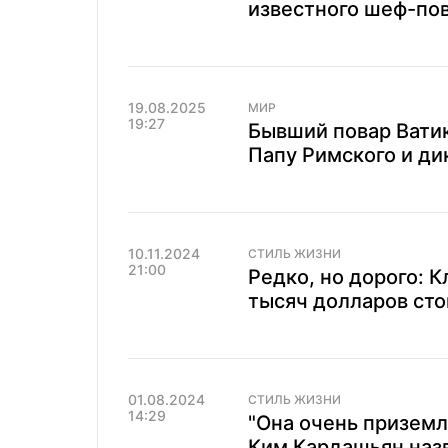
известного шеф-пов
19.08.2025
МИР
19:27
Бывший повар Ватик
Папу Римского и ди
10.11.2024
СТИЛЬ ЖИЗНИ
21:00
Редко, но дорого: К
тысяч долларов сто
01.08.2024
СТИЛЬ ЖИЗНИ
14:29
"Она очень призем
Ким Кардашьян наз