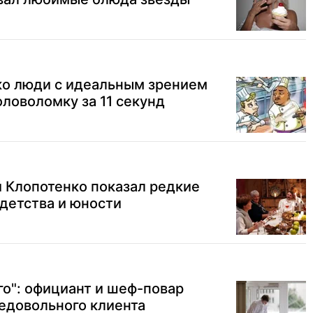
ко люди с идеальным зрением
оловоломку за 11 секунд
й Клопотенко показал редкие
 детства и юности
го": официант и шеф-повар
едовольного клиента