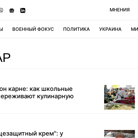
МНЕНИЯ
Ы
ВОЕННЫЙ ФОКУС
ПОЛИТИКА
УКРАИНА
МИ
ОНОМИКА
ДИДЖИТАЛ
АВТО
МИРФАН
КУЛЬТ
АР
кон карне: как школьные
переживают кулинарную
цезащитный крем": у