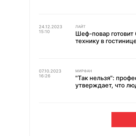
24.12.2023
ЛАЙТ
15:10
Шеф-повар готовит 
технику в гостинице
07.10.2023
МИРФАН
16:26
"Так нельзя": проф
утверждает, что лю