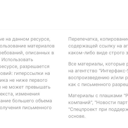
ые на данном ресурсе,
Перепечатка, копировани
ользование материалов
содержащей ссылку на аге
ребований, описанных в
каком-либо виде строго 
. Использовать
Все материалы, которые 
есурсе, разрешается
на агентство "Интерфакс
овий: гиперссылки на
воспроизведению и/или 
ика не ниже первого
как с письменного разреш
й не может превышать
екста, изменения
Материалы с плашками "Р"
вание большего объема
компаний", "Новости парти
получения письменного
"Спецпроект при поддерж
основе.