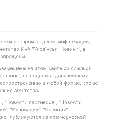
е или воспроизведение информации,
нтство ИнА "Українські Новини", в
запрещены.
размещены на этом сайте со ссылкой
-Украина", не подлежат дальнейшему
распространению в любой форме, кроме
ения агентства.
, "Новости партнеров", "Новости
й", "Инновации", "Позиция",
ке" публикуются на коммерческой