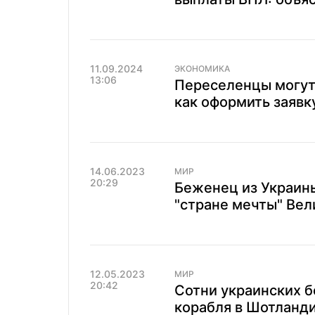
11.09.2024
ЭКОНОМИКА
13:06
Переселенцы могут
как оформить заявк
14.06.2023
МИР
20:29
Беженец из Украины
"стране мечты" Вел
12.05.2023
МИР
20:42
Сотни украинских б
корабля в Шотланди