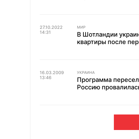
27.10.2022
МИР
14:31
В Шотландии украи
квартиры после пер
16.03.2009
УКРАИНА
13:46
Программа пересел
Россию провалилас