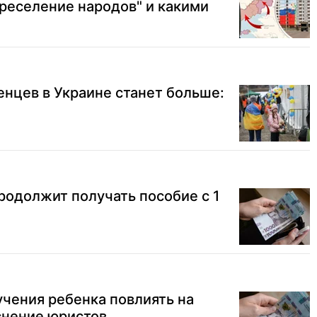
ереселение народов" и какими
нцев в Украине станет больше:
родолжит получать пособие с 1
чения ребенка повлиять на
снение юристов