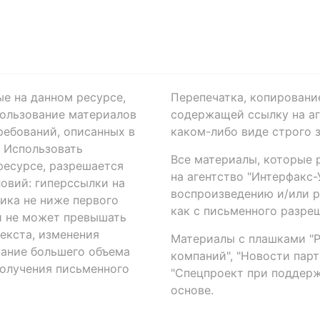
ые на данном ресурсе,
Перепечатка, копировани
ользование материалов
содержащей ссылку на аге
ребований, описанных в
каком-либо виде строго 
. Использовать
Все материалы, которые 
есурсе, разрешается
на агентство "Интерфакс
овий: гиперссылки на
воспроизведению и/или 
ика не ниже первого
как с письменного разреш
й не может превышать
екста, изменения
Материалы с плашками "Р"
вание большего объема
компаний", "Новости парти
получения письменного
"Спецпроект при поддерж
основе.