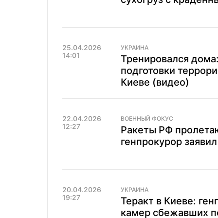
25.04.2026
УКРАИНА
14:01
Тренировался дома:
подготовки террори
Киеве (видео)
22.04.2026
ВОЕННЫЙ ФОКУС
12:27
Ракеты РФ пролета
генпрокурор заявил 
20.04.2026
УКРАИНА
19:27
Теракт в Киеве: ге
камер сбежавших п