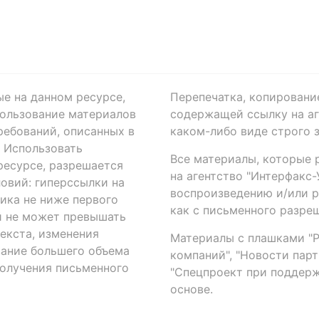
ые на данном ресурсе,
Перепечатка, копировани
ользование материалов
содержащей ссылку на аге
ребований, описанных в
каком-либо виде строго 
. Использовать
Все материалы, которые 
есурсе, разрешается
на агентство "Интерфакс
овий: гиперссылки на
воспроизведению и/или 
ика не ниже первого
как с письменного разреш
й не может превышать
екста, изменения
Материалы с плашками "Р"
вание большего объема
компаний", "Новости парти
получения письменного
"Спецпроект при поддерж
основе.