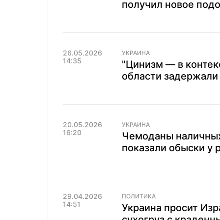
получил новое подо
26.05.2026
УКРАИНА
14:35
"Цинизм — в контек
области задержали 
20.05.2026
УКРАИНА
16:20
Чемоданы наличных 
показали обыски у 
29.04.2026
ПОЛИТИКА
14:51
Украина просит Изр
сухогруз с краденн