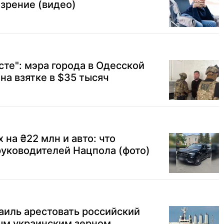
зрение (видео)
сте": мэра города в Одесской
на взятке в $35 тысяч
на ₴22 млн и авто: что
руководителей Нацпола (фото)
аиль арестовать российский
ым украинским зерном