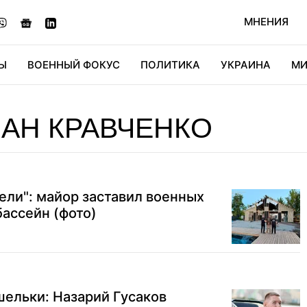
МНЕНИЯ
Ы
ВОЕННЫЙ ФОКУС
ПОЛИТИКА
УКРАИНА
МИ
ОНОМИКА
ДИДЖИТАЛ
АВТО
МИРФАН
КУЛЬТ
АН КРАВЧЕНКО
тели": майор заставил военных
бассейн (фото)
шельки: Назарий Гусаков