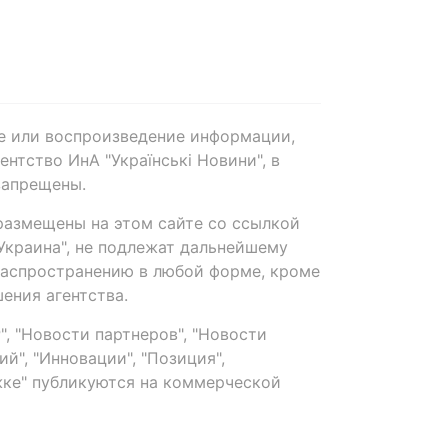
е или воспроизведение информации,
нтство ИнА "Українські Новини", в
запрещены.
размещены на этом сайте со ссылкой
-Украина", не подлежат дальнейшему
распространению в любой форме, кроме
ения агентства.
, "Новости партнеров", "Новости
й", "Инновации", "Позиция",
ке" публикуются на коммерческой