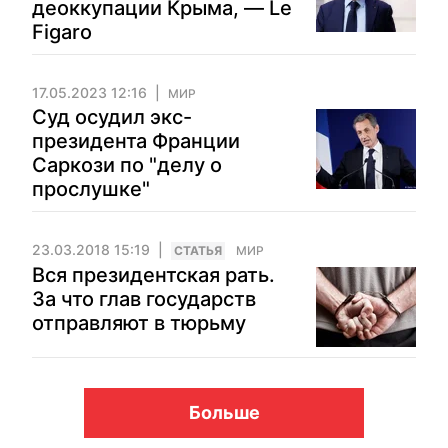
деоккупации Крыма, — Le
Figaro
17.05.2023 12:16
МИР
Суд осудил экс-
президента Франции
Саркози по "делу о
прослушке"
23.03.2018 15:19
CТАТЬЯ
МИР
Вся президентская рать.
За что глав государств
отправляют в тюрьму
Больше