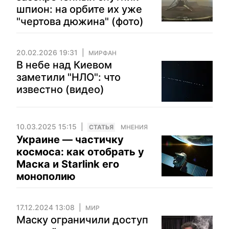
шпион: на орбите их уже
"чертова дюжина" (фото)
20.02.2026 19:31
МИРФАН
В небе над Киевом
заметили "НЛО": что
известно (видео)
10.03.2025 15:15
CТАТЬЯ
МНЕНИЯ
Украине — частичку
космоса: как отобрать у
Маска и Starlink его
монополию
17.12.2024 13:08
МИР
Маску ограничили доступ