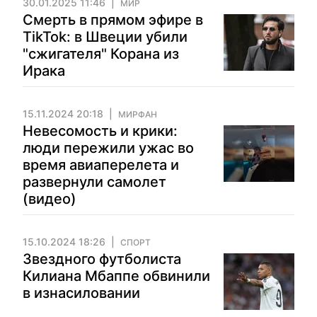
30.01.2025 11:46
МИР
Смерть в прямом эфире в
TikTok: в Швеции убили
"сжигателя" Корана из
Ирака
15.11.2024 20:18
МИРФАН
Невесомость и крики:
люди пережили ужас во
время авиаперелета и
развернули самолет
(видео)
15.10.2024 18:26
СПОРТ
Звездного футболиста
Килиана Мбаппе обвинили
в изнасиловании