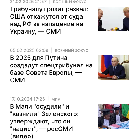
21.02.2025 21:57
ВОЕННЫЙ ФОКУС
Трибуналу грозит развал:
США откажутся от суда
над РФ за нападение на
Украину, — СМИ
05.02.2025 02:09
ВОЕННЫЙ ФОКУС
В 2025 для Путина
создадут спецтрибунал на
базе Совета Европы, —
СМИ
17.10.2024 17:26
МИР
В Мали "осудили" и
"казнили" Зеленского:
утверждают, что он
"нацист", — росСМИ
(видео)