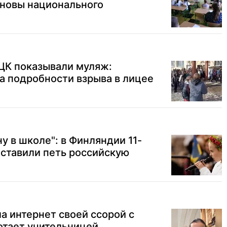
сновы национального
К показывали муляж:
а подробности взрыва в лицее
у в школе": в Финляндии 11-
ставили петь российскую
 интернет своей ссорой с
отает учительницей