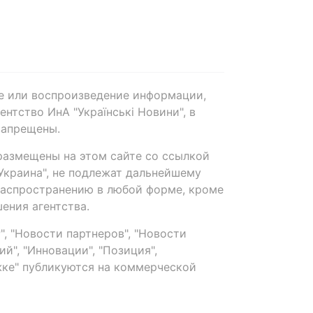
е или воспроизведение информации,
нтство ИнА "Українські Новини", в
запрещены.
размещены на этом сайте со ссылкой
-Украина", не подлежат дальнейшему
распространению в любой форме, кроме
ения агентства.
, "Новости партнеров", "Новости
й", "Инновации", "Позиция",
ке" публикуются на коммерческой