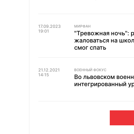
17.09.2023
МИРФАН
19:01
"Тревожная ночь": 
жаловаться на школ
смог спать
21.12.2021
ВОЕННЫЙ ФОКУС
14:15
Во львовском воен
интегрированный ур