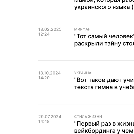
украинского языка 
18.02.2025
МИРФАН
12:24
"Тот самый человек
раскрыли тайну сто
18.10.2024
УКРАИНА
14:20
"Вот такое дают учи
текста гимна в учеб
29.07.2024
СТИЛЬ ЖИЗНИ
14:48
"Первый раз в жизн
вейкбординга у чем