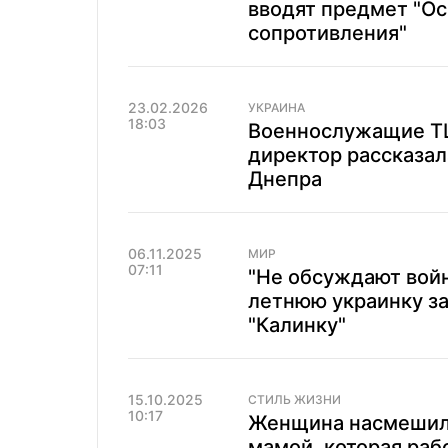
вводят предмет "О
сопротивления"
23.02.2026
УКРАИНА
18:03
Военнослужащие ТЦ
директор рассказал
Днепра
06.11.2025
МИР
07:11
"Не обсуждают войн
летнюю украинку за
"Калинку"
15.10.2025
СТИЛЬ ЖИЗНИ
10:17
Женщина насмешила
мамой, которая раб