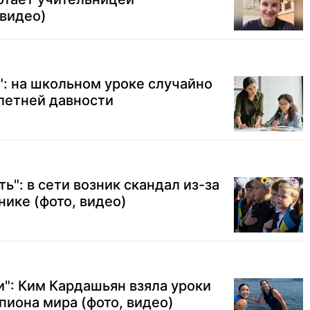
(видео)
": на школьном уроке случайно
летней давности
ть": в сети возник скандал из-за
нике (фото, видео)
и": Ким Кардашьян взяла уроки
пиона мира (фото, видео)