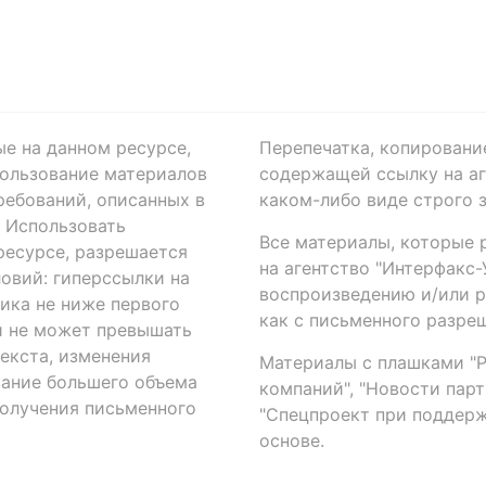
ые на данном ресурсе,
Перепечатка, копировани
ользование материалов
содержащей ссылку на аге
ребований, описанных в
каком-либо виде строго 
. Использовать
Все материалы, которые 
есурсе, разрешается
на агентство "Интерфакс
овий: гиперссылки на
воспроизведению и/или 
ика не ниже первого
как с письменного разреш
й не может превышать
екста, изменения
Материалы с плашками "Р"
вание большего объема
компаний", "Новости парти
получения письменного
"Спецпроект при поддерж
основе.