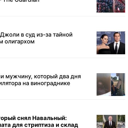
 Джоли в суд из-за тайной
м олигархом
и мужчину, который два дня
илятора на винограднике
торый снял Навальный:
ата для стриптиза и склад