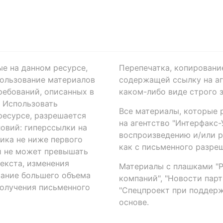
ые на данном ресурсе,
Перепечатка, копировани
ользование материалов
содержащей ссылку на аге
ребований, описанных в
каком-либо виде строго 
. Использовать
Все материалы, которые 
есурсе, разрешается
на агентство "Интерфакс
овий: гиперссылки на
воспроизведению и/или 
ика не ниже первого
как с письменного разреш
й не может превышать
екста, изменения
Материалы с плашками "Р"
вание большего объема
компаний", "Новости парти
получения письменного
"Спецпроект при поддерж
основе.