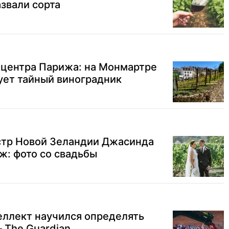
азвали сорта
 центра Парижа: на Монмартре
ует тайный виноградник
тр Новой Зеландии Джасинда
ж: фото со свадьбы
еллект научился определять
 The Guardian