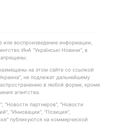
е или воспроизведение информации,
нтство ИнА "Українські Новини", в
запрещены.
размещены на этом сайте со ссылкой
-Украина", не подлежат дальнейшему
распространению в любой форме, кроме
ения агентства.
, "Новости партнеров", "Новости
й", "Инновации", "Позиция",
ке" публикуются на коммерческой