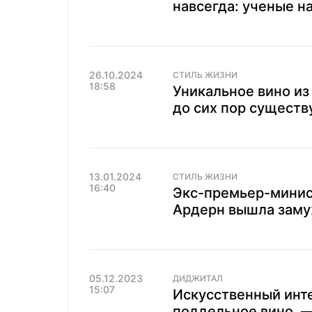
навсегда: ученые н
26.10.2024
СТИЛЬ ЖИЗНИ
18:58
Уникальное вино из
до сих пор существ
13.01.2024
СТИЛЬ ЖИЗНИ
16:40
Экс-премьер-минис
Ардерн вышла заму
05.12.2023
ДИДЖИТАЛ
15:07
Искусственный инт
поддельное вино, —