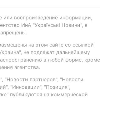
е или воспроизведение информации,
нтство ИнА "Українські Новини", в
запрещены.
размещены на этом сайте со ссылкой
-Украина", не подлежат дальнейшему
распространению в любой форме, кроме
ения агентства.
, "Новости партнеров", "Новости
й", "Инновации", "Позиция",
ке" публикуются на коммерческой