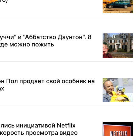
уччи" и "Аббатство Даунтон". 8
 где можно пожить
он Пол продает свой особняк на
ах
ись инициативой Netflix
скорость просмотра видео