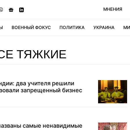
МНЕНИЯ
Ы
ВОЕННЫЙ ФОКУС
ПОЛИТИКА
УКРАИНА
МИ
ОНОМИКА
ДИДЖИТАЛ
АВТО
МИРФАН
КУЛЬТ
СЕ ТЯЖКИЕ
Индии: два учителя решили
изовали запрещенный бизнес
 названы самые ненавидимые