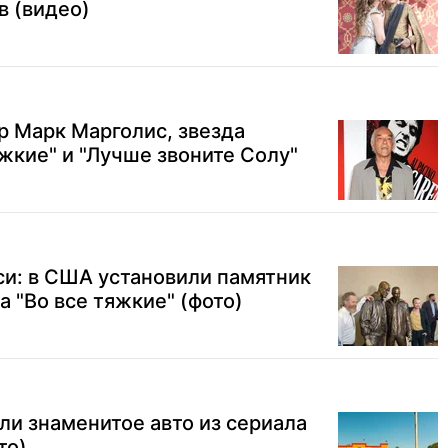
в (видео)
ер Марк Марголис, звезда
яжкие" и "Лучше звоните Солу"
си: в США установили памятник
 "Во все тяжкие" (фото)
ли знаменитое авто из сериала
то)