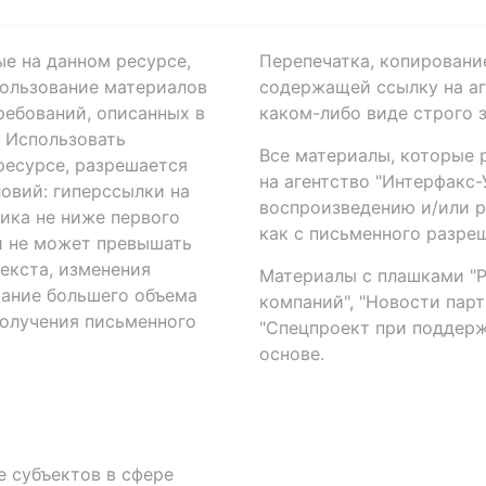
ые на данном ресурсе,
Перепечатка, копировани
ользование материалов
содержащей ссылку на аге
ребований, описанных в
каком-либо виде строго 
. Использовать
Все материалы, которые 
есурсе, разрешается
на агентство "Интерфакс
овий: гиперссылки на
воспроизведению и/или 
ика не ниже первого
как с письменного разреш
й не может превышать
екста, изменения
Материалы с плашками "Р"
вание большего объема
компаний", "Новости парти
получения письменного
"Спецпроект при поддерж
основе.
 субъектов в сфере