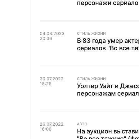
персонажи сериало
04.08.2023
СТИЛЬ ЖИЗНИ
20:36
В 83 года умер акт
сериалов "Во все т
30.07.2022
СТИЛЬ ЖИЗНИ
18:26
Уолтер Уайт и Джес
персонажам сериала
26.07.2022
АВТО
16:06
На аукцион выстави
"Во все тяжкие" (фо