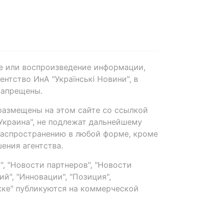
е или воспроизведение информации,
нтство ИнА "Українські Новини", в
запрещены.
размещены на этом сайте со ссылкой
-Украина", не подлежат дальнейшему
распространению в любой форме, кроме
ения агентства.
, "Новости партнеров", "Новости
й", "Инновации", "Позиция",
ке" публикуются на коммерческой