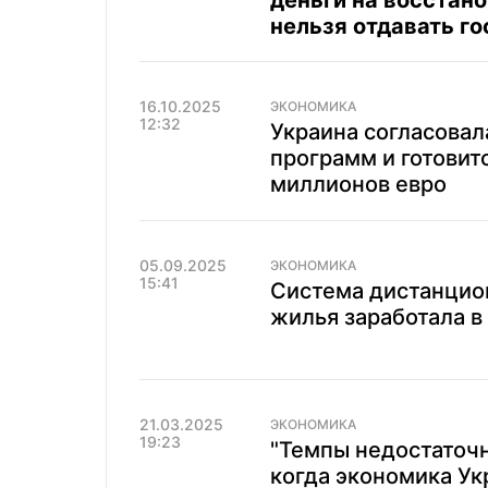
деньги на восстан
нельзя отдавать г
16.10.2025
ЭКОНОМИКА
12:32
Украина согласовал
программ и готовитс
миллионов евро
05.09.2025
ЭКОНОМИКА
15:41
Система дистанцио
жилья заработала в
21.03.2025
ЭКОНОМИКА
19:23
"Темпы недостаточн
когда экономика У