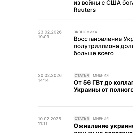
из войны с США бог
Reuters
23.02.2026
ЭКОНОМИКА
19:09
Восстановление Укр
полутриллиона дол
больше всего
20.02.2026
CТАТЬЯ
МНЕНИЯ
14:14
От 56 ГВт до колла
Украины от полног
10.02.2026
CТАТЬЯ
МНЕНИЯ
11:11
Оживление украинс