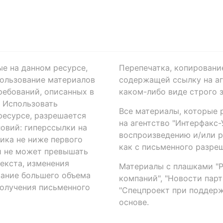
ые на данном ресурсе,
Перепечатка, копировани
ользование материалов
содержащей ссылку на аге
ребований, описанных в
каком-либо виде строго 
. Использовать
Все материалы, которые 
есурсе, разрешается
на агентство "Интерфакс
овий: гиперссылки на
воспроизведению и/или 
ика не ниже первого
как с письменного разреш
й не может превышать
екста, изменения
Материалы с плашками "Р"
вание большего объема
компаний", "Новости парти
получения письменного
"Спецпроект при поддерж
основе.