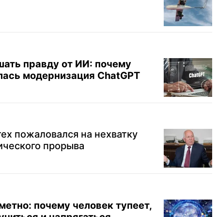
шать правду от ИИ: почему
лась модернизация ChatGPT
тех пожаловался на нехватку
ического прорыва
метно: почему человек тупеет,