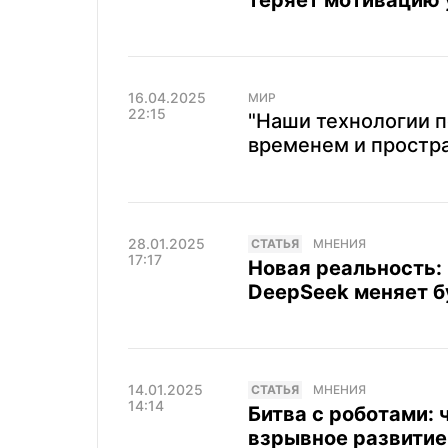
теряет мотивацию 
16.04.2025
МИР
22:15
"Наши технологии 
временем и простр
28.01.2025
CТАТЬЯ
МНЕНИЯ
17:17
Новая реальность:
DeepSeek меняет 
14.01.2025
CТАТЬЯ
МНЕНИЯ
14:14
Битва с роботами: 
взрывное развитие