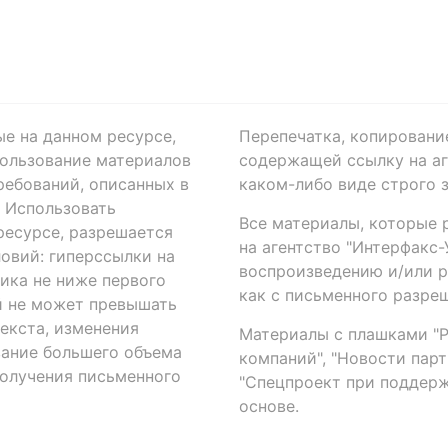
ые на данном ресурсе,
Перепечатка, копировани
ользование материалов
содержащей ссылку на аге
ребований, описанных в
каком-либо виде строго 
. Использовать
Все материалы, которые 
есурсе, разрешается
на агентство "Интерфакс
овий: гиперссылки на
воспроизведению и/или 
ика не ниже первого
как с письменного разреш
й не может превышать
екста, изменения
Материалы с плашками "Р"
вание большего объема
компаний", "Новости парти
получения письменного
"Спецпроект при поддерж
основе.