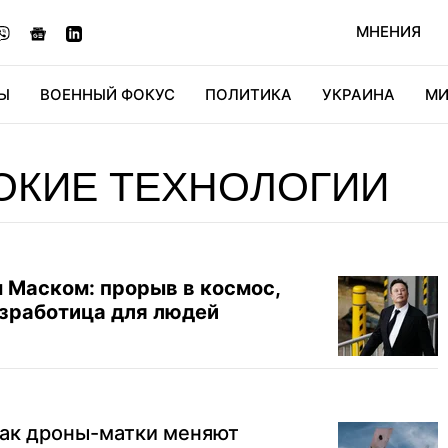
МНЕНИЯ
Ы
ВОЕННЫЙ ФОКУС
ПОЛИТИКА
УКРАИНА
МИ
ОНОМИКА
ДИДЖИТАЛ
АВТО
МИРФАН
КУЛЬТ
ОКИЕ ТЕХНОЛОГИИ
 Маском: прорыв в космос,
езработица для людей
как дроны-матки меняют