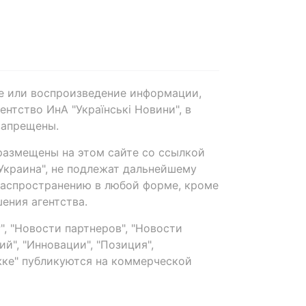
е или воспроизведение информации,
нтство ИнА "Українські Новини", в
запрещены.
размещены на этом сайте со ссылкой
-Украина", не подлежат дальнейшему
распространению в любой форме, кроме
ения агентства.
, "Новости партнеров", "Новости
й", "Инновации", "Позиция",
ке" публикуются на коммерческой