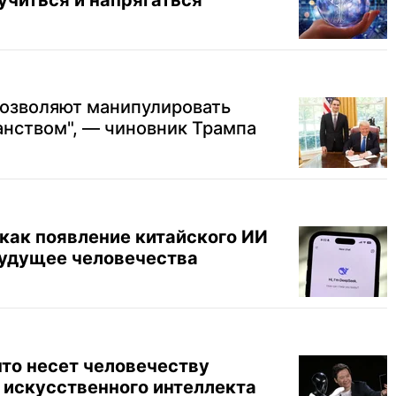
учиться и напрягаться
позволяют манипулировать
анством", — чиновник Трампа
 как появление китайского ИИ
будущее человечества
что несет человечеству
 искусственного интеллекта