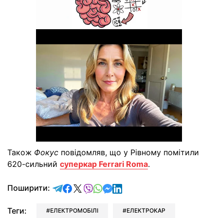
Також
Фокус
повідомляв, що у Рівному помітили
620-сильний
суперкар Ferrari Roma
.
відправити у Telegram
поділитись у Facebook
поділитись у X
відправити у Viber
відправити у Whatsapp
відправити у Messenger
відправити у LinkedIn
Поширити:
Теги:
ЕЛЕКТРОМОБІЛІ
ЕЛЕКТРОКАР