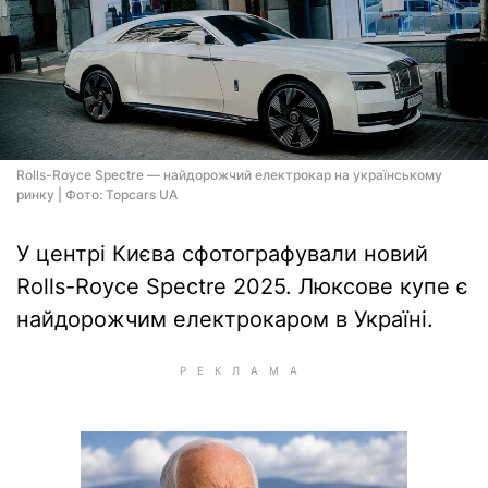
Rolls-Royce Spectre — найдорожчий електрокар на українському
ринку | Фото: Topcars UA
У центрі Києва сфотографували новий
Rolls-Royce Spectre 2025. Люксове купе є
найдорожчим електрокаром в Україні.