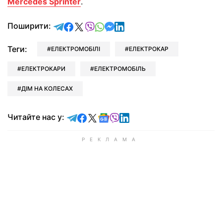
Mercedes Sprinter
.
відправити у Telegram
поділитись у Facebook
поділитись у X
відправити у Viber
відправити у Whatsapp
відправити у Messenger
відправити у LinkedIn
Поширити:
Теги:
ЕЛЕКТРОМОБІЛІ
ЕЛЕКТРОКАР
ЕЛЕКТРОКАРИ
ЕЛЕКТРОМОБІЛЬ
ДІМ НА КОЛЕСАХ
Читайте у Telegram
Читайте у Facebook
Читайте у X
Читайте у Google news
Читайте у Viber
Читайте у LinkedIn
Читайте нас у: