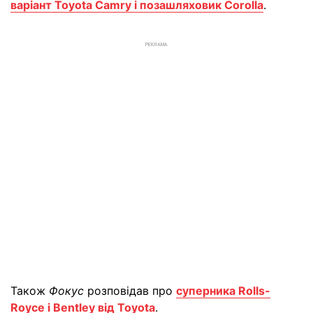
варіант Toyota Camry і позашляховик Corolla
.
РЕКЛАМА
Також
Фокус
розповідав про
суперника Rolls-
Royce і Bentley від Toyota
.