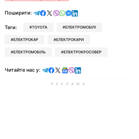
відправити у Telegram
поділитись у Facebook
поділитись у X
відправити у Viber
відправити у Whatsapp
відправити у Messenger
відправити у LinkedIn
Поширити:
Теги:
TOYOTA
ЕЛЕКТРОМОБІЛІ
ЕЛЕКТРОКАР
ЕЛЕКТРОКАРИ
ЕЛЕКТРОМОБІЛЬ
ЕЛЕКТРОКРОСОВЕР
Читайте у Telegram
Читайте у Facebook
Читайте у X
Читайте у Google news
Читайте у Viber
Читайте у LinkedIn
Читайте нас у: