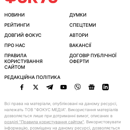
НОВИНИ
ДУМКИ
РЕЙТИНГИ
СПЕЦТЕМИ
ДОВГИЙ ФОКУС
АВТОРИ
ПРО НАС
ВАКАНСІЇ
ПРАВИЛА
ДОГОВІР ПУБЛІЧНОЇ
КОРИСТУВАННЯ
ОФЕРТИ
САЙТОМ
РЕДАКЦІЙНА ПОЛІТИКА
Всі права на матеріали, опубліковані на даному ресурсі,
належать ТОВ "ФОКУС МЕДІА". Використання матеріалів
дозволяється лише при дотриманні вимог, описаних в
розділі "Правила користування сайтом"
. Використовувати
інформацію, розміщену на даному ресурсі, дозволяється