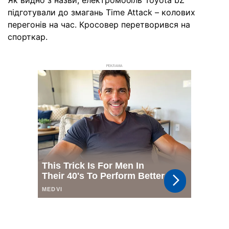
Як видно з назви, електромобіль Toyota bZ
підготували до змагань Time Attack – колових
перегонів на час. Кросовер перетворився на
спорткар.
РЕКЛАМА