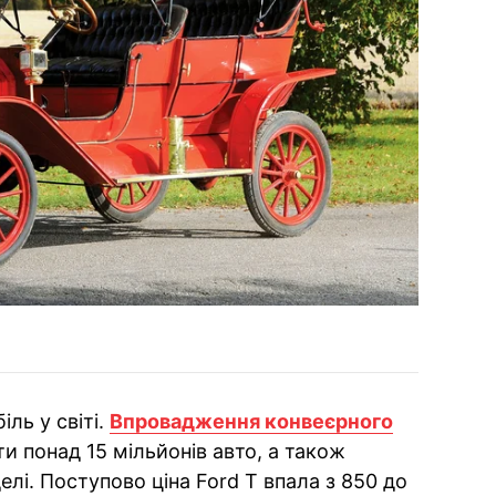
ль у світі.
Впровадження конвеєрного
 понад 15 мільйонів авто, а також
елі. Поступово ціна Ford T впала з 850 до