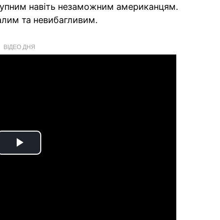
оступним навіть незаможним американцям.
алим та невибагливим.
ВІДЕО ДНЯ
Play
Video