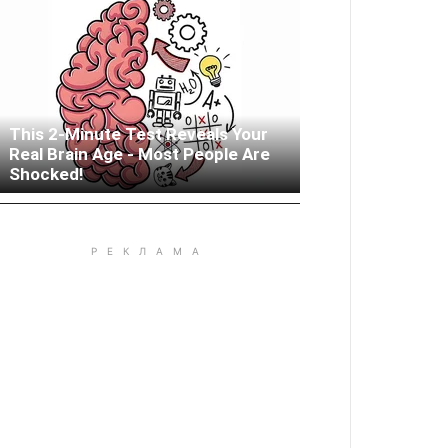
This 2-Minute Test Reveals Your
Real Brain Age - Most People Are
Woman Lives In Garage - Don't
Shocked!
Judge Until You Peek Inside