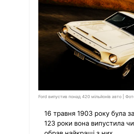
Ford випустив понад 420 мільйонів авто | Фот
16 травня 1903 року була з
123 роки вона випустила ч
обрав найкращі з них.