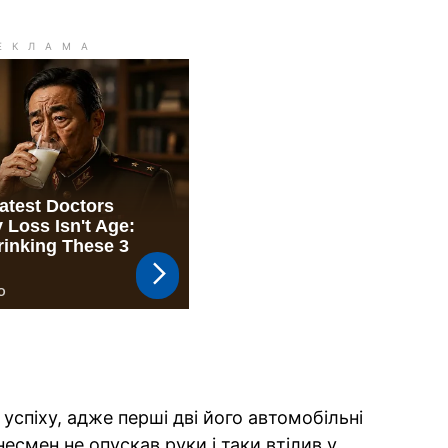
успіху, адже перші дві його автомобільні
несмен не опускав руки і таки втілив у