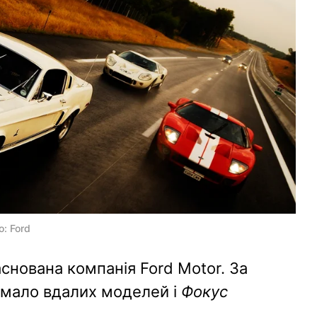
о: Ford
аснована компанія Ford Motor. За
имало вдалих моделей і
Фокус