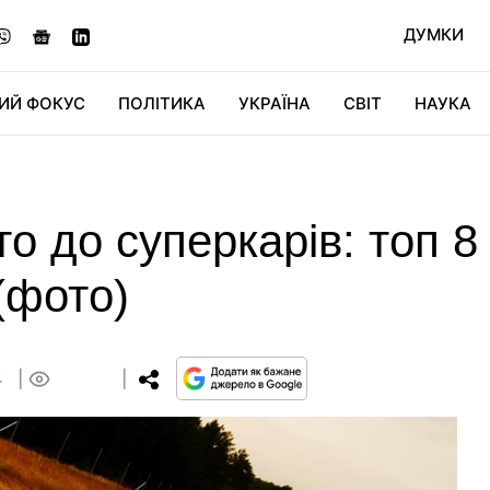
ДУМКИ
ИЙ ФОКУС
ПОЛІТИКА
УКРАЇНА
СВІТ
НАУКА
ДІДЖИТАЛ
АВТО
СВІТФАН
КУ
то до суперкарів: топ 
 (фото)
4
0