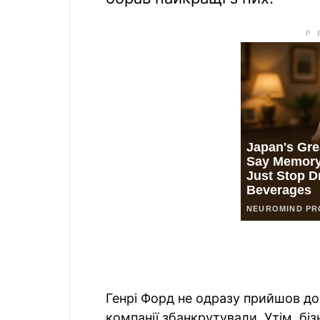
Генрі Форд не одразу прийшов до 
компанії збанкрутували. Утім, біз