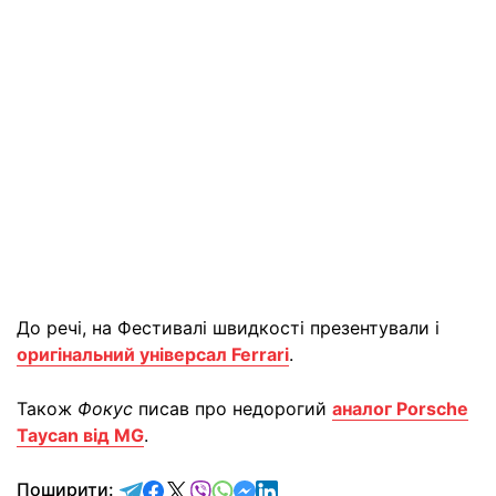
До речі, на Фестивалі швидкості презентували і
оригінальний універсал Ferrari
.
Також
Фокус
писав про недорогий
аналог Porsche
Taycan від MG
.
відправити у Telegram
поділитись у Facebook
поділитись у X
відправити у Viber
відправити у Whatsapp
відправити у Messenger
відправити у LinkedIn
Поширити: