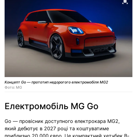
Концепт Go — прототип недорогого електромобіля MG2
Фото: MG
Електромобіль MG Go
Go — провісник доступного електрокара MG2,
який дебютує в 2027 році та коштуватиме
приблизно 20 000 євро. Це компактний хетчбек В-