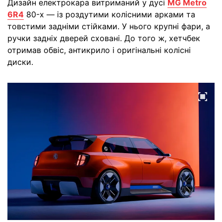
Дизайн електрокара витриманий у дусі
MG Metro
6R4
80-х — із роздутими колісними арками та
товстими задніми стійками. У нього крупні фари, а
ручки задніх дверей сховані. До того ж, хетчбек
отримав обвіс, антикрило і оригінальні колісні
диски.