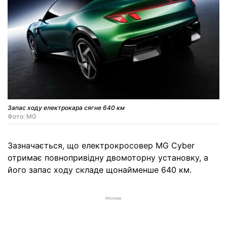
Запас ходу електрокара сягне 640 км
Фото: MG
Зазначається, що електрокросовер MG Cyber
отримає повнопривідну двомоторну установку, а
його запас ходу складе щонайменше 640 км.
РЕКЛАМА