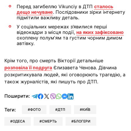
Перед загибеллю Vikunciy в ДТП
сталось
дещо нечуване
. Послідовники зірки інтернету
підмітили важливу деталь.
У соціальних мережах з’явилися перші
відеокадри з місця події,
на яких зафіксовано
охоплену полум'ям та густим чорним димом
автівку.
Крім того, про смерть Вікторії детальніше
розповіла її подруга
Єлизавета Ченова. Дівчина
розкритикувала людей, які оговорюють трагедію, а
також журналістів, які пишуть про ДТП.
відправити у Telegram
поділитись у Facebook
поділитись у X
відправити у Viber
відправити у Whatsapp
відправити у Messenger
відправити у LinkedIn
Поширити:
Теги:
ФОТО
ДТП
КИЇВ
ОДЕСА
СМЕРТЬ
БЛОГЕРИ