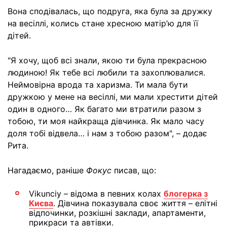
Вона сподівалась, що подруга, яка була за дружку
на весіллі, колись стане хресною матір’ю для її
дітей.
"Я хочу, щоб всі знали, якою ти була прекрасною
людиною! Як тебе всі любили та захоплювалися.
Неймовірна врода та харизма. Ти мала бути
дружкою у мене на весіллі, ми мали хрестити дітей
один в одного… Як багато ми втратили разом з
тобою, ти моя найкраща дівчинка. Як мало часу
доля тобі відвела… і нам з тобою разом", – додає
Рита.
Нагадаємо, раніше
Фокус
писав, що:
Vikunciy – відома в певних колах
блогерка з
Києва
. Дівчина показувала своє життя – елітні
відпочинки, розкішні заклади, апартаменти,
прикраси та автівки.