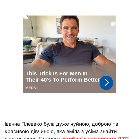
Іванна Плевако була дуже чуйною, доброю та
красивою дівчиною, яка вміла з усіма знайти
спільну мову. Подруга
загиблої в жахливому ДТП
,