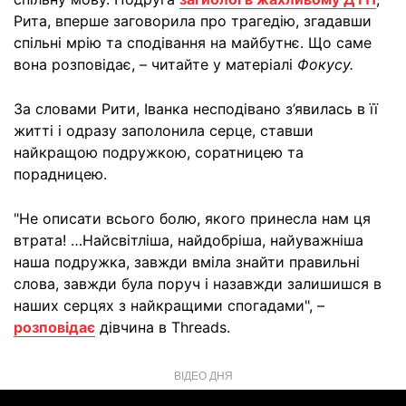
Рита, вперше заговорила про трагедію, згадавши
спільні мрію та сподівання на майбутнє. Що саме
вона розповідає, – читайте у матеріалі
Фокусу.
За словами Рити, Іванка несподівано з’явилась в її
житті і одразу заполонила серце, ставши
найкращою подружкою, соратницею та
порадницею.
"Не описати всього болю, якого принесла нам ця
втрата! …Найсвітліша, найдобріша, найуважніша
наша подружка, завжди вміла знайти правильні
слова, завжди була поруч і назавжди залишишся в
наших серцях з найкращими спогадами", –
розповідає
дівчина в Threads.
ВІДЕО ДНЯ