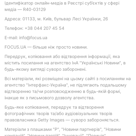
Ідентифікатор онлайн-медіа в Реєстрі суб’єктів у сфері
медіа — R40-03129
Адреса: 01133, м. Київ, бульвар Лесі Українки, 26
Телефон: +38 044 207 45 54
E-mail: info@focus.ua
FOCUS.UA — більше ніж просто новини.
Передрук, копіювання або відтворення інформації, яка
містить посилання на агентство ІнА "Українські Новини", в
будь-якому вигляді суворо заборонені.
Всі матеріали, які розміщені на цьому сайті з посиланням на
агентство "Інтерфакс-Україна", не підлягають подальшому
відтворенню та/чи розповсюдженню в будь-якій формі,
інакше як з письмового дозволу агентства.
Будь-яке копіювання, передрук та відтворення
фотографічних творів та/або аудіовізуальних творів
правовласника Getty Images — суворо забороняється.
Матеріали з плашками "Р", "Новини партнерів", "Новини
компаній", "Новини партій", "Інновації", "Позиція",