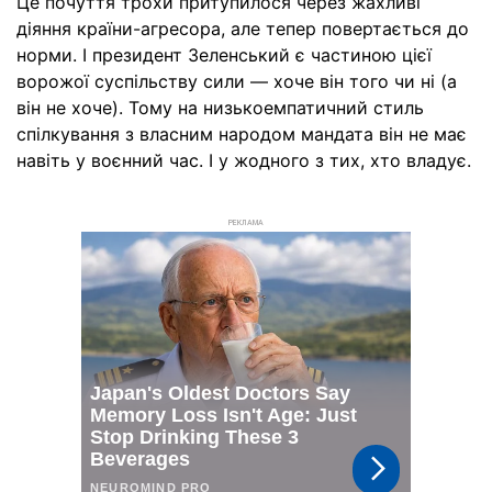
Це почуття трохи притупилося через жахливі
діяння країни-агресора, але тепер повертається до
норми. І президент Зеленський є частиною цієї
ворожої суспільству сили — хоче він того чи ні (а
він не хоче). Тому на низькоемпатичний стиль
спілкування з власним народом мандата він не має
навіть у воєнний час. І у жодного з тих, хто владує.
РЕКЛАМА