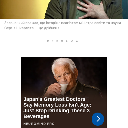
Зеленський вважає, що історія з плагіатом міністра освіти та науки
Сергія Шкарлета — це дрібниця