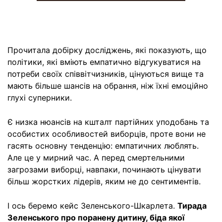
Прочитала добірку досліджень, які показують, що
політики, які вміють емпатично відгукуватися на
потреби своїх співвітчизників, цінуються вище та
мають більше шансів на обрання, ніж їхні емоційно
глухі суперники.
Є низка нюансів на кшталт партійних уподобань та
особистих особливостей виборців, проте вони не
гасять основну тенденцію: емпатичних люблять.
Але це у мирний час. А перед смертельними
загрозами виборці, навпаки, починають цінувати
більш жорстких лідерів, яким не до сентиментів.
І ось беремо кейс Зеленського-Шкарлета.
Тирада
Зеленського про поранену дитину, біда якої