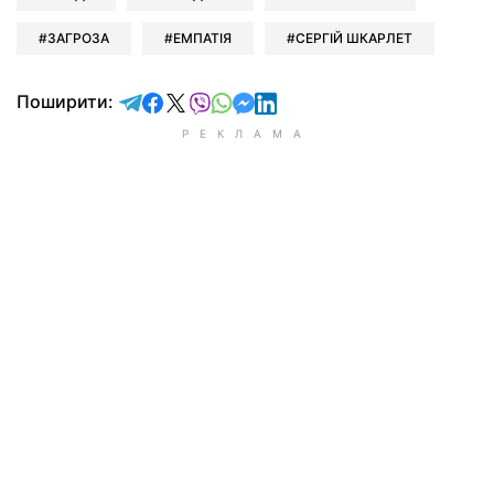
ЗАГРОЗА
ЕМПАТІЯ
СЕРГІЙ ШКАРЛЕТ
відправити у Telegram
поділитись у Facebook
поділитись у X
відправити у Viber
відправити у Whatsapp
відправити у Messenger
відправити у LinkedIn
Поширити: