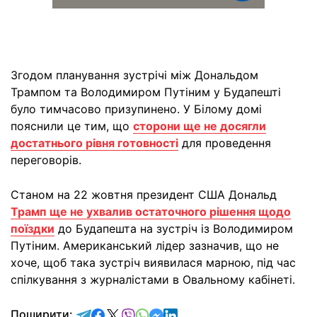
Згодом планування зустрічі між Дональдом
Трампом та Володимиром Путіним у Будапешті
було тимчасово призупинено. У Білому домі
пояснили це тим, що
сторони ще не досягли
достатнього рівня готовності
для проведення
переговорів.
Станом на 22 жовтня президент США Дональд
Трамп ще не ухвалив остаточного рішення щодо
поїздки
до Будапешта на зустріч із Володимиром
Путіним. Американський лідер зазначив, що не
хоче, щоб така зустріч виявилася марною, під час
спілкування з журналістами в Овальному кабінеті.
відправити у Telegram
поділитись у Facebook
поділитись у X
відправити у Viber
відправити у Whatsapp
відправити у Messenger
відправити у LinkedIn
Поширити: