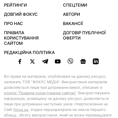
РЕЙТИНГИ
СПЕЦТЕМИ
ДОВГИЙ ФОКУС
АВТОРИ
ПРО НАС
ВАКАНСІЇ
ПРАВИЛА
ДОГОВІР ПУБЛІЧНОЇ
КОРИСТУВАННЯ
ОФЕРТИ
САЙТОМ
РЕДАКЦІЙНА ПОЛІТИКА
Всі права на матеріали, опубліковані на даному ресурсі,
належать ТОВ "ФОКУС МЕДІА". Використання матеріалів
дозволяється лише при дотриманні вимог, описаних в
розділі "Правила користування сайтом"
. Використовувати
інформацію, розміщену на даному ресурсі, дозволяється
лише при дотриманні наступних умов: гіперпосилання на
Cайт
focus.ua
, згадки першоджерела не нижче першого
абзацу, обсягу використання, який не може перевищувати