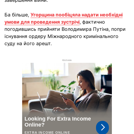
завершення війни.
Ба більше,
Угорщина пообіцяла надати необхідні
умови для проведення зустрічі
, фактично
погодившись прийняти Володимира Путіна, попри
існування ордеру Міжнародного кримінального
суду на його арешт.
РЕКЛАМА