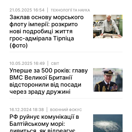
21.05.2025 16:54
ТЕХНОЛОГІЇ ТА НАУКА
Заклав основу морського
флоту імперії: розкрито
нові подробиці життя
грос-адмірала Тірпіца
(фото)
10.05.2025 16:49
СВІТ
Уперше за 500 років: главу
ВМС Великої Британії
відсторонили від посади
через зраду дружині
16.12.2024 18:38
ВОЄННИЙ ФОКУС
РФ руйнує комунікації в
Балтійському морі:
дивиться, як відреагує