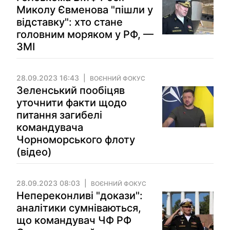
Миколу Євменова "пішли у
відставку": хто стане
головним моряком у РФ, —
ЗМІ
28.09.2023 16:43
ВОЄННИЙ ФОКУС
Зеленський пообіцяв
уточнити факти щодо
питання загибелі
командувача
Чорноморського флоту
(відео)
28.09.2023 08:03
ВОЄННИЙ ФОКУС
Непереконливі "докази":
аналітики сумніваються,
що командувач ЧФ РФ