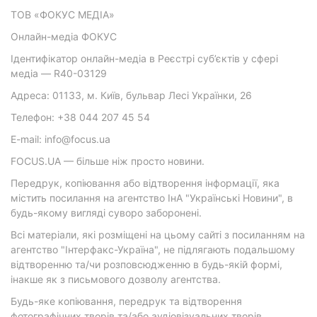
ТОВ «ФОКУС МЕДІА»
Онлайн-медіа ФОКУС
Ідентифікатор онлайн-медіа в Реєстрі суб’єктів у сфері
медіа — R40-03129
Адреса: 01133, м. Київ, бульвар Лесі Українки, 26
Телефон: +38 044 207 45 54
E-mail: info@focus.ua
FOCUS.UA — більше ніж просто новини.
Передрук, копіювання або відтворення інформації, яка
містить посилання на агентство ІнА "Українські Новини", в
будь-якому вигляді суворо заборонені.
Всі матеріали, які розміщені на цьому сайті з посиланням на
агентство "Інтерфакс-Україна", не підлягають подальшому
відтворенню та/чи розповсюдженню в будь-якій формі,
інакше як з письмового дозволу агентства.
Будь-яке копіювання, передрук та відтворення
фотографічних творів та/або аудіовізуальних творів