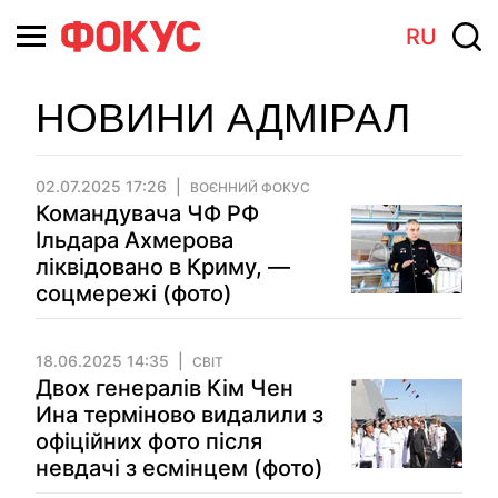
RU
НОВИНИ АДМІРАЛ
02.07.2025 17:26
ВОЄННИЙ ФОКУС
Командувача ЧФ РФ
Ільдара Ахмерова
ліквідовано в Криму, —
соцмережі (фото)
18.06.2025 14:35
СВІТ
Двох генералів Кім Чен
Ина терміново видалили з
офіційних фото після
невдачі з есмінцем (фото)