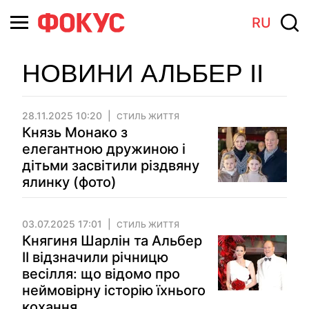
RU
НОВИНИ АЛЬБЕР II
28.11.2025 10:20
СТИЛЬ ЖИТТЯ
Князь Монако з
елегантною дружиною і
дітьми засвітили різдвяну
ялинку (фото)
03.07.2025 17:01
СТИЛЬ ЖИТТЯ
Княгиня Шарлін та Альбер
ІІ відзначили річницю
весілля: що відомо про
неймовірну історію їхнього
кохання