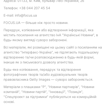
Адреса: 01133, м. Київ, бульвар Лесі Українки, 26
Телефон: +38 044 207 45 54
E-mail: info@focus.ua
FOCUS.UA — більше ніж просто новини.
Передрук, копіювання або відтворення інформації, яка
містить посилання на агентство ІнА "Українські Новини", в
будь-якому вигляді суворо заборонені.
Всі матеріали, які розміщені на цьому сайті з посиланням на
агентство "Інтерфакс-Україна", не підлягають подальшому
відтворенню та/чи розповсюдженню в будь-якій формі,
інакше як з письмового дозволу агентства.
Будь-яке копіювання, передрук та відтворення
фотографічних творів та/або аудіовізуальних творів
правовласника Getty Images — суворо забороняється.
Матеріали з плашками "Р", "Новини партнерів", "Новини
компаній", "Новини партій", "Інновації", "Позиція",
"Спецпроект за підтримки" публікуються на комерційній
основі.