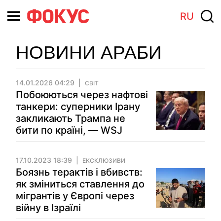
RU
НОВИНИ АРАБИ
14.01.2026 04:29
СВІТ
Побоюються через нафтові
танкери: суперники Ірану
закликають Трампа не
бити по країні, — WSJ
17.10.2023 18:39
ЕКСКЛЮЗИВИ
Боязнь терактів і вбивств:
як зміниться ставлення до
мігрантів у Європі через
війну в Ізраїлі