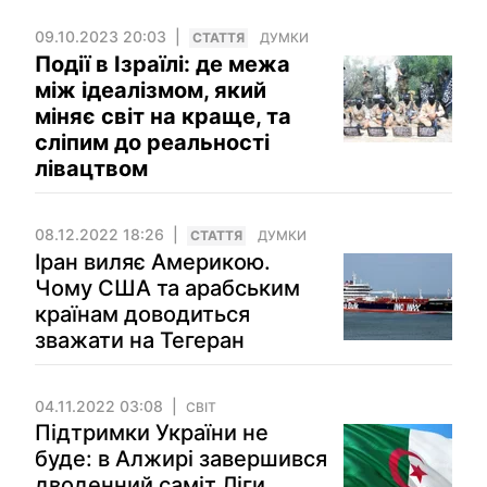
09.10.2023 20:03
СТАТТЯ
ДУМКИ
Події в Ізраїлі: де межа
між ідеалізмом, який
міняє світ на краще, та
сліпим до реальності
лівацтвом
08.12.2022 18:26
СТАТТЯ
ДУМКИ
Іран виляє Америкою.
Чому США та арабським
країнам доводиться
зважати на Тегеран
04.11.2022 03:08
СВІТ
Підтримки України не
буде: в Алжирі завершився
дводенний саміт Ліги