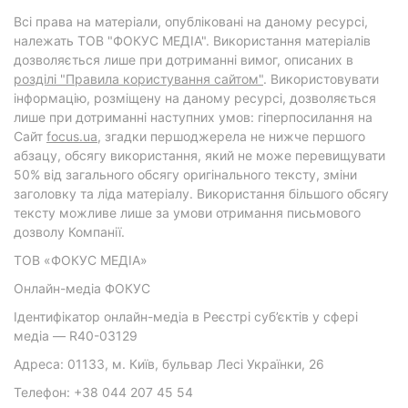
Всі права на матеріали, опубліковані на даному ресурсі,
належать ТОВ "ФОКУС МЕДІА". Використання матеріалів
дозволяється лише при дотриманні вимог, описаних в
розділі "Правила користування сайтом"
. Використовувати
інформацію, розміщену на даному ресурсі, дозволяється
лише при дотриманні наступних умов: гіперпосилання на
Cайт
focus.ua
, згадки першоджерела не нижче першого
абзацу, обсягу використання, який не може перевищувати
50% від загального обсягу оригінального тексту, зміни
заголовку та ліда матеріалу. Використання більшого обсягу
тексту можливе лише за умови отримання письмового
дозволу Компанії.
ТОВ «ФОКУС МЕДІА»
Онлайн-медіа ФОКУС
Ідентифікатор онлайн-медіа в Реєстрі суб’єктів у сфері
медіа — R40-03129
Адреса: 01133, м. Київ, бульвар Лесі Українки, 26
Телефон: +38 044 207 45 54