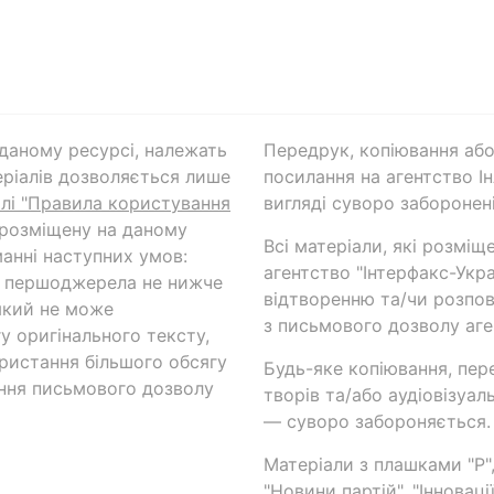
а даному ресурсі, належать
Передрук, копіювання або
ріалів дозволяється лише
посилання на агентство Ін
ілі "Правила користування
вигляді суворо заборонені
 розміщену на даному
Всі матеріали, які розміщ
анні наступних умов:
агентство "Інтерфакс-Укр
и першоджерела не нижче
відтворенню та/чи розпов
який не може
з письмового дозволу аге
у оригінального тексту,
ористання більшого обсягу
Будь-яке копіювання, пер
ння письмового дозволу
творів та/або аудіовізуал
— суворо забороняється.
Матеріали з плашками "Р",
"Новини партій", "Інноваці