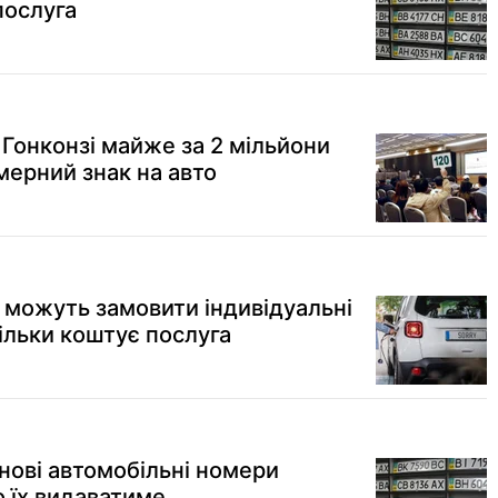
послуга
 Гонконзі майже за 2 мільйони
мерний знак на авто
ву можуть замовити індивідуальні
ільки коштує послуга
я нові автомобільні номери
о їх видаватиме