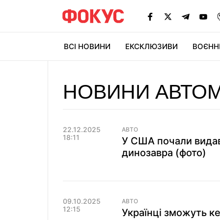
ВСІ НОВИНИ
ЕКСКЛЮЗИВИ
ВОЄНН
НОВИНИ АВТО
22.12.2025
АВТО
18:11
У США почали видав
динозавра (фото)
09.10.2025
АВТО
12:15
Українці зможуть к