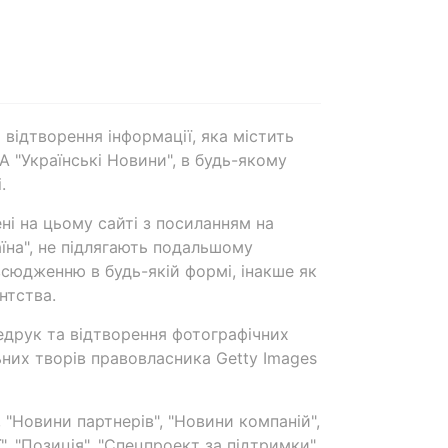
 відтворення інформації, яка містить
А "Українські Новини", в будь-якому
.
ені на цьому сайті з посиланням на
аїна", не підлягають подальшому
сюдженню в будь-якій формі, інакше як
нтства.
едрук та відтворення фотографічних
ьних творів правовласника Getty Images
 "Новини партнерів", "Новини компаній",
ї", "Позиція", "Спецпроект за підтримки"