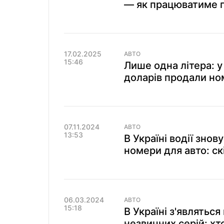
— як працюватиме 
17.02.2025
АВТО
15:46
Лише одна літера: у
доларів продали но
07.11.2024
АВТО
13:53
В Україні водії зно
номери для авто: ск
06.03.2024
АВТО
15:18
В Україні з'являтьс
незвичних серій: хт