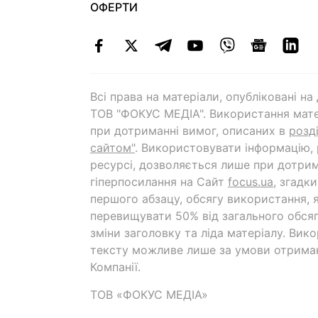
ОФЕРТИ
Всі права на матеріали, опубліковані н
ТОВ "ФОКУС МЕДІА". Використання мате
при дотриманні вимог, описаних в
розд
сайтом"
. Використовувати інформацію,
ресурсі, дозволяється лише при дотрим
гіперпосилання на Cайт
focus.ua
, згадк
першого абзацу, обсягу використання, 
перевищувати 50% від загального обсяг
зміни заголовку та ліда матеріалу. Вик
тексту можливе лише за умови отрима
Компанії.
ТОВ «ФОКУС МЕДІА»