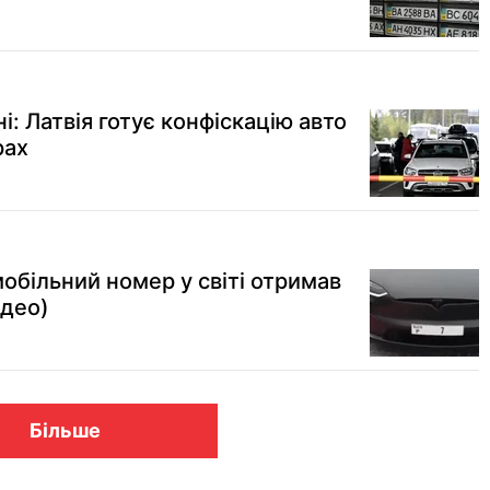
і: Латвія готує конфіскацію авто
рах
більний номер у світі отримав
ідео)
Більше