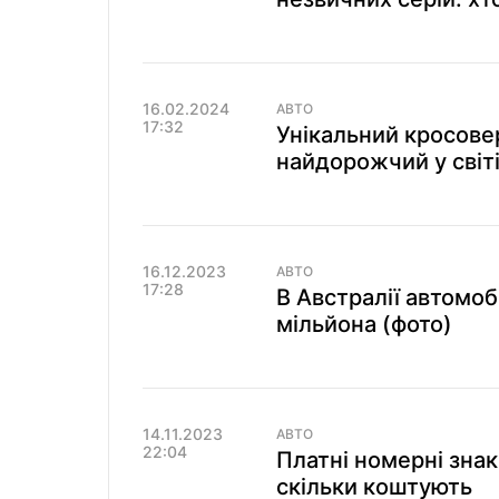
16.02.2024
АВТО
17:32
Унікальний кросове
найдорожчий у світі
16.12.2023
АВТО
17:28
В Австралії автомоб
мільйона (фото)
14.11.2023
АВТО
22:04
Платні номерні зна
скільки коштують