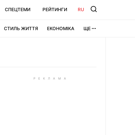
СПЕЦТЕМИ
РЕЙТИНГИ
RU
СТИЛЬ ЖИТТЯ
ЕКОНОМІКА
ЩЕ
ЛЬТУРА
ВІДЕОІГРИ
СПОРТ