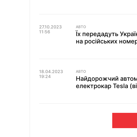
27.10.2023
АВТО
11:56
Їх передадуть Україн
на російських номе
18.04.2023
АВТО
19:24
Найдорожчий автомо
електрокар Tesla (в