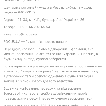
Ідентифікатор онлайн-медіа в Реєстрі суб’єктів у сфері
медіа — R40-03129
Адреса: 01133, м. Київ, бульвар Лесі Українки, 26
Телефон: +38 044 207 45 54
E-mail: info@focus.ua
FOCUS.UA — більше ніж просто новини.
Передрук, копіювання або відтворення інформації, яка
містить посилання на агентство ІнА "Українські Новини", в
будь-якому вигляді суворо заборонені.
Всі матеріали, які розміщені на цьому сайті з посиланням на
агентство "Інтерфакс-Україна", не підлягають подальшому
відтворенню та/чи розповсюдженню в будь-якій формі,
інакше як з письмового дозволу агентства.
Будь-яке копіювання, передрук та відтворення
фотографічних творів та/або аудіовізуальних творів
правовласника Getty Images — суворо забороняється.
Матеріали з плашками "Р", "Новини партнерів", "Новини