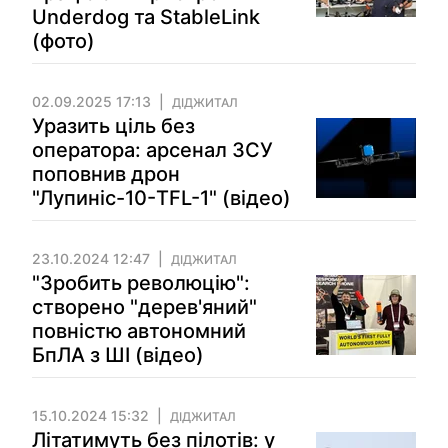
Underdog та StableLink
(фото)
02.09.2025 17:13
ДІДЖИТАЛ
Уразить ціль без
оператора: арсенал ЗСУ
поповнив дрон
"Лупиніс-10-TFL-1" (відео)
23.10.2024 12:47
ДІДЖИТАЛ
"Зробить революцію":
створено "дерев'яний"
повністю автономний
БпЛА з ШІ (відео)
15.10.2024 15:32
ДІДЖИТАЛ
Літатимуть без пілотів: у