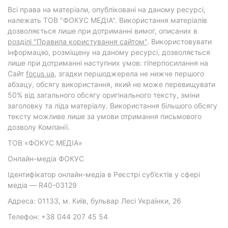
Всі права на матеріали, опубліковані на даному ресурсі,
належать ТОВ "ФОКУС МЕДІА". Використання матеріалів
дозволяється лише при дотриманні вимог, описаних в
розділі "Правила користування сайтом"
. Використовувати
інформацію, розміщену на даному ресурсі, дозволяється
лише при дотриманні наступних умов: гіперпосилання на
Cайт
focus.ua
, згадки першоджерела не нижче першого
абзацу, обсягу використання, який не може перевищувати
50% від загального обсягу оригінального тексту, зміни
заголовку та ліда матеріалу. Використання більшого обсягу
тексту можливе лише за умови отримання письмового
дозволу Компанії.
ТОВ «ФОКУС МЕДІА»
Онлайн-медіа ФОКУС
Ідентифікатор онлайн-медіа в Реєстрі суб’єктів у сфері
медіа — R40-03129
Адреса: 01133, м. Київ, бульвар Лесі Українки, 26
Телефон: +38 044 207 45 54