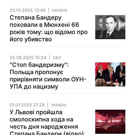
20.10.2025 13:49
УКРАЇНА
Степана Бандеру
поховали в Мюнхені 66
років тому: що відомо про
його убивство
25.08.2025 15:24
СВІТ
"Стоп бандеризму":
Польща пропонує
прирівняти символи ОУН-
УПА до нацизму
01.01.2025 21:29
УКРАЇНА
У Львові пройшла
смолоскипна хода на
честь дня народження
Степана Бандери (відео)