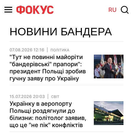
RU
НОВИНИ БАНДЕРА
07.08.2026 12:16
ПОЛІТИКА
"Тут не повинні майоріти
"бандерівські" прапори":
президент Польщі зробив
гучну заяву про Україну
15.07.2026 20:03
СВІТ
Українку в аеропорту
Польщі роздягнули до
білизни: політолог заявив,
що це "не пік" конфліктів