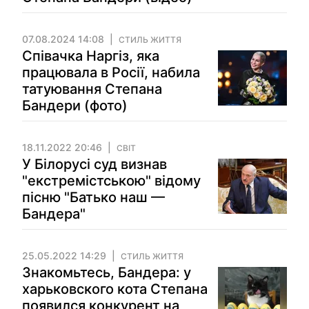
07.08.2024 14:08
СТИЛЬ ЖИТТЯ
Співачка Наргіз, яка
працювала в Росії, набила
татуювання Степана
Бандери (фото)
18.11.2022 20:46
СВІТ
У Білорусі суд визнав
"екстремістською" відому
пісню "Батько наш —
Бандера"
25.05.2022 14:29
СТИЛЬ ЖИТТЯ
Знакомьтесь, Бандера: у
харьковского кота Степана
появился конкурент на