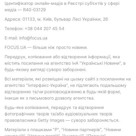
Ідентифікатор онлайн-медіа в Реєстрі суб’єктів у сфері
медіа — R40-03129
Адреса: 01133, м. Київ, бульвар Лесі Українки, 26
Телефон: +38 044 207 45 54
E-mail: info@focus.ua
FOCUS.UA — більше ніж просто новини.
Передрук, копіювання або відтворення інформації, яка
містить посилання на агентство ІнА "Українські Новини", в
будь-якому вигляді суворо заборонені.
Всі матеріали, які розміщені на цьому сайті з посиланням на
агентство "Інтерфакс-Україна", не підлягають подальшому
відтворенню та/чи розповсюдженню в будь-якій формі,
інакше як з письмового дозволу агентства.
Будь-яке копіювання, передрук та відтворення
фотографічних творів та/або аудіовізуальних творів
правовласника Getty Images — суворо забороняється.
Матеріали з плашками "Р", "Новини партнерів", "Новини
компаній", "Новини партій", "Інновації", "Позиція",