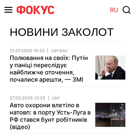
RU
НОВИНИ ЗАКОЛОТ
21.07.2026 19:20
СВІТФАН
Полювання на своїх: Путін
у паніці переслідує
найближче оточення,
почалися арешти, — ЗМІ
27.03.2026 12:25
СВІТ
Авто охорони влетіло в
натовп: в порту Усть-Луга в
РФ стався бунт робітників
(відео)