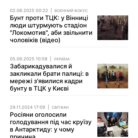
02.08.2025 00:22
ВОЄННИЙ ФОКУС
Бунт проти ТЦК: у Вінниці
люди штурмують стадіон
"Локомотив", аби звільнити
чоловіків (відео)
05.06.2025 10:58
УКРАЇНА
Забарикадувалися й
закликали брати палиці: в
мережі з'явилися кадри
бунту в ТЦК у Києві
29.11.2024 17:09
СВІТФАН
Росіяни оголосили
голодування під час круїзу
в Антарктиду: у чому
причина