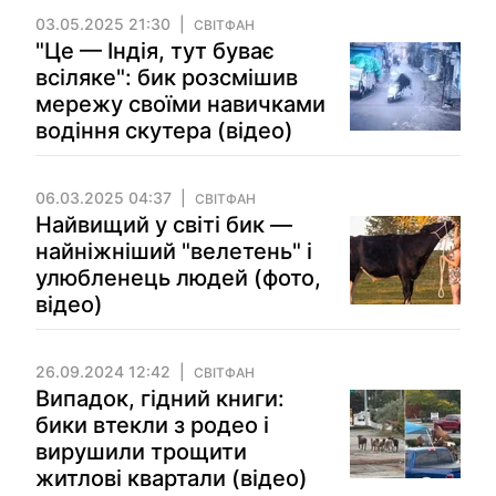
03.05.2025 21:30
СВІТФАН
"Це — Індія, тут буває
всіляке": бик розсмішив
мережу своїми навичками
водіння скутера (відео)
06.03.2025 04:37
СВІТФАН
Найвищий у світі бик —
найніжніший "велетень" і
улюбленець людей (фото,
відео)
26.09.2024 12:42
СВІТФАН
Випадок, гідний книги:
бики втекли з родео і
вирушили трощити
житлові квартали (відео)