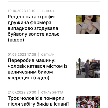
10.10.2023 13:19
СВІТФАН
Рецепт катастрофи:
дружина фермера
випадково згодувала
буйволу золоте кольє
(відео)
01.09.2023 17:38
СВІТФАН
Переробив машину:
чоловік катався містом із
величезним биком
усередині (відео)
21.07.2022 20:30
СТИЛЬ ЖИТТЯ
Троє чоловіків померли
після забігу биків в Іспанії